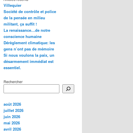
Villequier
Société de contrôle et police
de la pensée en milieu
militant, ça suffit !
La renaissance…de notre
conscience humaine
Dérèglement climatique: les
gens n’ont pas de mémoire
Si nous voulons la paix, un
désarmement immédiat est
essentiel.
Rechercher
août 2026
juillet 2026
juin 2026
mai 2026
avril 2026