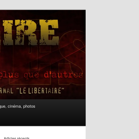
ue, cinéma, photos
Articles récents