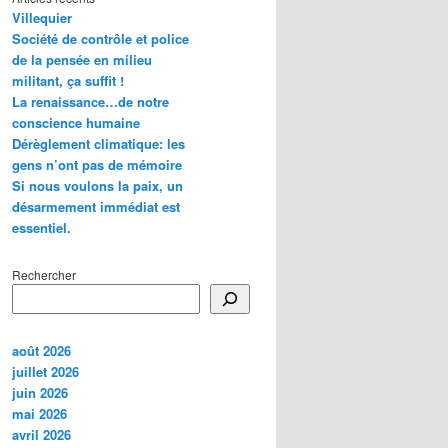
Villequier
Société de contrôle et police
de la pensée en milieu
militant, ça suffit !
La renaissance…de notre
conscience humaine
Dérèglement climatique: les
gens n’ont pas de mémoire
Si nous voulons la paix, un
désarmement immédiat est
essentiel.
Rechercher
août 2026
juillet 2026
juin 2026
mai 2026
avril 2026