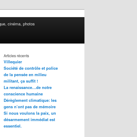
ue, cinéma, photos
Articles récents
Villequier
Société de contrôle et police
de la pensée en milieu
militant, ça suffit !
La renaissance…de notre
conscience humaine
Dérèglement climatique: les
gens n’ont pas de mémoire
Si nous voulons la paix, un
désarmement immédiat est
essentiel.