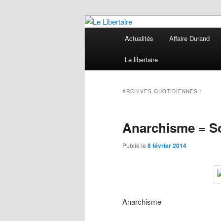
Aller
Aller
au
au
Menu
Actualités
Affaire Durand
contenu
contenu
principal
Le Libertaire
principal
secondaire
Le libertaire
ARCHIVES QUOTIDIENNES :
Anarchisme = So
Publié le
8 février 2014
Anarchisme