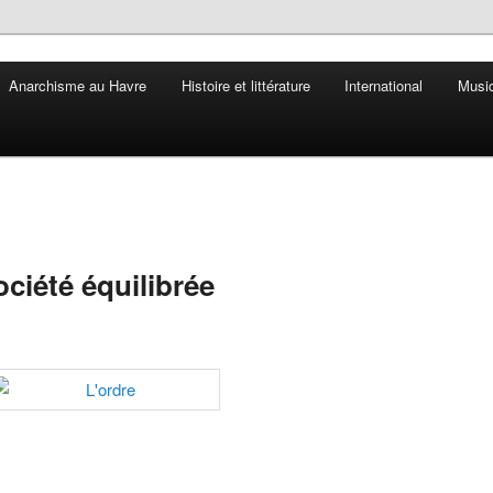
Anarchisme au Havre
Histoire et littérature
International
Musiq
ciété équilibrée