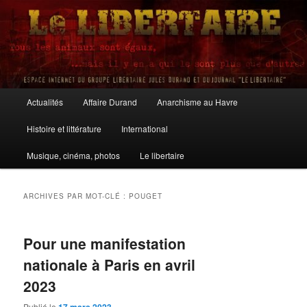
Aller
Aller
au
au
contenu
contenu
principal
secondaire
Le Libertaire
Menu
Actualités
Affaire Durand
Anarchisme au Havre
principal
Histoire et littérature
International
Musique, cinéma, photos
Le libertaire
ARCHIVES PAR MOT-CLÉ :
POUGET
Pour une manifestation
nationale à Paris en avril
2023
Publié le