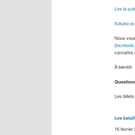
Lire la sui
N’Autre éc
Nous vous
(
facebook
connaître 
À bientôt
Questions
Les billet
Les batai
16 février