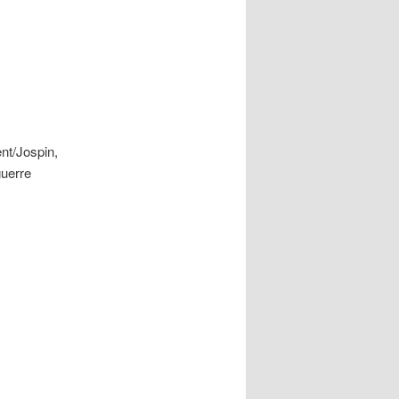
nt/Jospin,
guerre