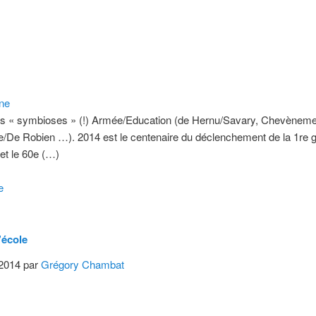
Une
es « symbioses » (!) Armée/Education (de Hernu/Savary, Chevèneme
ie/De Robien …). 2014 est le centenaire du déclenchement de la 1re 
et le 60e (…)
e
’école
 2014 par
Grégory Chambat