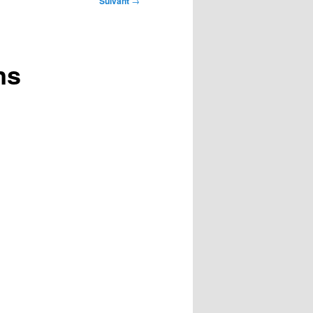
Suivant
→
ns