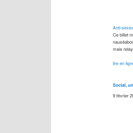
Anti-sexis
Ce billet 
nauséabond
mais rela
lire en lign
Social, un
9 février 