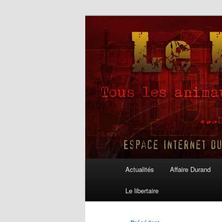
Aller
au
contenu
Le Libertaire
principal
Menu
Actualités
Affaire Durand
principal
Le libertaire
Navigation