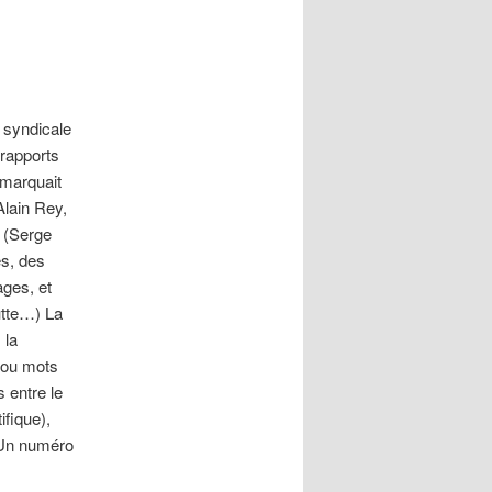
 syndicale
 rapports
remarquait
Alain Rey,
s (Serge
es, des
ages, et
utte…) La
 la
l ou mots
s entre le
ifique),
. Un numéro