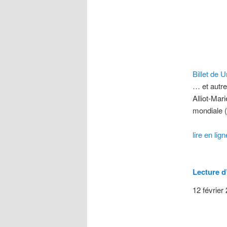
Billet de 
… et autr
Alliot-Mar
mondiale (
lire en lign
Lecture d
12 février