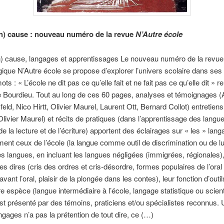
en) cause : nouveau numéro de la revue
N’Autre école
n) cause, langages et apprentissages Le nouveau numéro de la revue
ique N’Autre école se propose d’explorer l’univers scolaire dans ses
ts : « L’école ne dit pas ce qu’elle fait et ne fait pas ce qu’elle dit » 
e Bourdieu. Tout au long de ces 60 pages, analyses et témoignages (
eld, Nico Hirtt, Olivier Maurel, Laurent Ott, Bernard Collot) entretien
livier Maurel) et récits de pratiques (dans l’apprentissage des langu
e la lecture et de l’écriture) apportent des éclairages sur « les » lang
ent ceux de l’école (la langue comme outil de discrimination ou de l
des langues, en incluant les langues négligées (immigrées, régionales),
des dires (cris des ordres et cris-désordre, formes populaires de l’ora
avant l’oral, plaisir de la plongée dans les contes), leur fonction d’outil
re espèce (langue intermédiaire à l’école, langage statistique ou scient
est présenté par des témoins, praticiens et/ou spécialistes reconnus
ngages n’a pas la prétention de tout dire, ce (…)