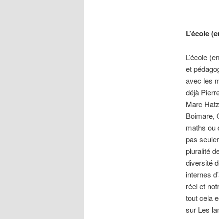
L’école (
L’école (e
et pédagog
avec les mo
déjà Pierr
Marc Hatzf
Boimare, O
maths ou d
pas seulem
pluralité 
diversité 
internes d’
réel et not
tout cela 
sur Les la