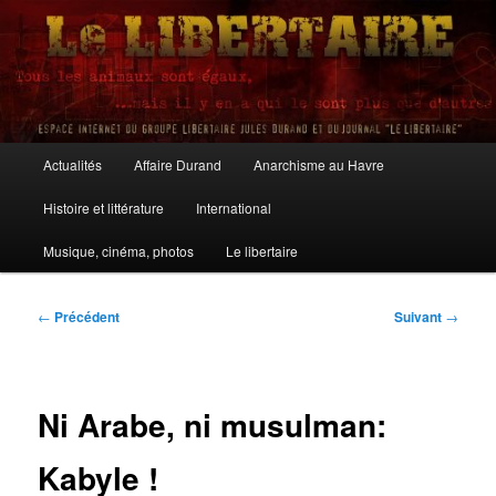
Aller
au
contenu
principal
Le Libertaire
Menu
Actualités
Affaire Durand
Anarchisme au Havre
principal
Histoire et littérature
International
Musique, cinéma, photos
Le libertaire
Navigation
←
Précédent
Suivant
→
des
articles
Ni Arabe, ni musulman:
Kabyle !