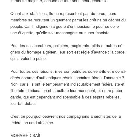
immense majorité, dénuée de tout sentiment généreux.
Quant aux staliniens, ils ne représentent pas de force, leurs
membres se recrutent uniquement parmi les crétins ou déchet du
peuple. Car l’indigène n’a guère d’enthousiasme pour se coller
une étiquette, qu’elle soit mensongère ou super fasciste.
Pour les collaborateurs, policiers, magistrats, ciids et autres né­
griers du fromage algérien, leur sort est réglé d’avance : la corde,
qu’ils valent à peine.
Pour toutes ces raisons, mes compatriotes doivent-ils être consi­
dérés comme d’authentiques révolutionnaires frisant l’anarchie ?
Non, car s’ils ont le tempérament indiscutablement fédéraliste et
libertaire, l’éducation et la culture leur manquent, et notre propa­
gande, qui est cependant indispensable à ces esprits rebelles,
leur fait défaut
C’est ce pourquoi oeuvrent nos compagnons anarchistes de la
fé­dération nord-africaine.
MOHAMED SAÏL