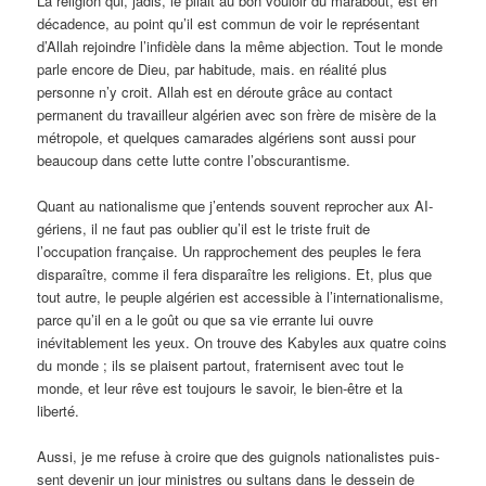
La religion qui, jadis, le pliait au bon vouloir du marabout, est en
décadence, au point qu’il est commun de voir le représentant
d’Allah rejoindre l’infidèle dans la même abjection. Tout le monde
parle encore de Dieu, par habitude, mais. en réalité plus
personne n’y croit. Allah est en déroute grâce au contact
permanent du tra­vailleur algérien avec son frère de misère de la
métropole, et quel­ques camarades algériens sont aussi pour
beaucoup dans cette lutte contre l’obscurantisme.
Quant au nationalisme que j’entends souvent reprocher aux AI­
gériens, il ne faut pas oublier qu’il est le triste fruit de
l’occupation française. Un rapprochement des peuples le fera
disparaître, comme il fera disparaître les religions. Et, plus que
tout autre, le peuple algérien est accessible à l’internationalisme,
parce qu’il en a le goût ou que sa vie errante lui ouvre
inévitablement les yeux. On trouve des Kabyles aux quatre coins
du monde ; ils se plaisent par­tout, fraternisent avec tout le
monde, et leur rêve est toujours le sa­voir, le bien-être et la
liberté.
Aussi, je me refuse à croire que des guignols nationalistes puis­
sent devenir un jour ministres ou sultans dans le dessein de