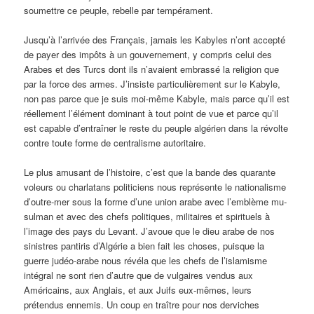
soumet­tre ce peuple, rebelle par tempérament.
Jusqu’à l’arrivée des Français, jamais les Kabyles n’ont accepté
de payer des impôts à un gouvernement, y compris celui des
Ara­bes et des Turcs dont ils n’avaient embrassé la religion que
par la force des armes. J’insiste particulièrement sur le Kabyle,
non pas parce que je suis moi-même Kabyle, mais parce qu’il est
réellement l’élément dominant à tout point de vue et parce qu’il
est capable d’entraîner le reste du peuple algérien dans la révolte
contre toute forme de centralisme autoritaire.
Le plus amusant de l’histoire, c’est que la bande des quarante
voleurs ou charlatans politiciens nous représente le nationalisme
d’outre-mer sous la forme d’une union arabe avec l’emblème mu­
sulman et avec des chefs politiques, militaires et spirituels à
l’image des pays du Levant. J’avoue que le dieu arabe de nos
sinistres pan­tiris d’Algérie a bien fait les choses, puisque la
guerre judéo-arabe nous révéla que les chefs de l’islamisme
intégral ne sont rien d’autre que de vulgaires vendus aux
Américains, aux Anglais, et aux Juifs eux-mêmes, leurs
prétendus ennemis. Un coup en traître pour nos derviches