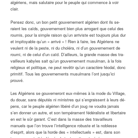
algériens, mais salutaire pour le peuple qui commence à voir
clair.
Pensez donc, un bon petit gouvernement algérien dont ils se­
raient les caïds, gouvernement bien plus arrogant que celui des
roumis, pour la simple raison qu’un arriviste est toujours plus dur
et impitoyable qu’un « arrivé » ! Rien à faire, les Algériens ne
veulent ni de la peste, ni du choléra, ni d’un gouvernement de
roumi, ni de celui d’un caïd. D’ailleurs, la grande masse des tra­
vailleurs kabyles sait qu’un gouvernement musulman, à la fois
re­ligieux et politique, ne peut revêtir qu’un caractère féodal, donc
primitif. Tous les gouvernements musulmans l’ont jusqu’ici
prouvé.
Les Algériens se gouverneront eux-mêmes à la mode du Village,
du douar, sans députés ni ministres qui s’engraissent à leurs dé­
pens, car le peuple algérien libéré d’un joug ne voudra jamais
s’en donner un autre, et son tempérament fédéraliste et libertaire
en est le sûr garant. C’est dans la masse des travailleurs
manuels que l’on trouve l’intelligence robuste et la noblesse
d’esprit, alors que la horde des « intellectuels » est, dans son