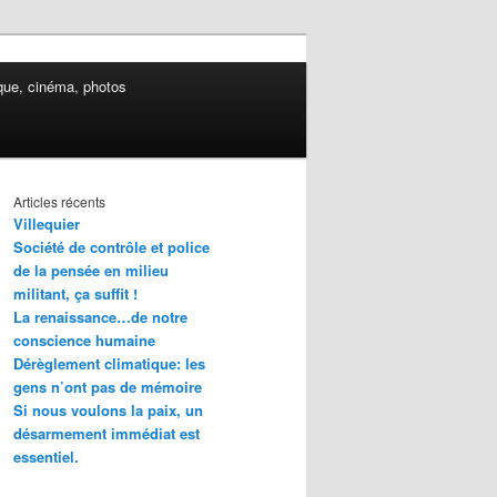
ue, cinéma, photos
Articles récents
Villequier
Société de contrôle et police
de la pensée en milieu
militant, ça suffit !
La renaissance…de notre
conscience humaine
Dérèglement climatique: les
gens n’ont pas de mémoire
Si nous voulons la paix, un
désarmement immédiat est
essentiel.