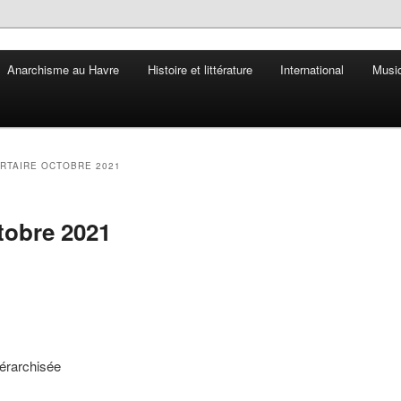
Anarchisme au Havre
Histoire et littérature
International
Musiq
ERTAIRE OCTOBRE 2021
ctobre 2021
iérarchisée