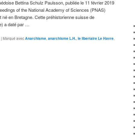
doise Bettina Schulz Paulsson, publiée le 11 février 2019
ceedings of the National Academy of Sciences (PNAS)
t né en Bretagne. Cette préhistorienne suisse de
e) a daté par …
|
Marqué avec
Anarchisme
,
anarchisme L.H.
,
le libertaire Le Havre
,