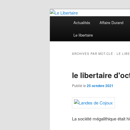
Aller
Aller
au
au
Menu
Actualités
Affaire Durand
contenu
contenu
principal
Le Libertaire
principal
secondaire
Le libertaire
ARCHIVES PAR MOT-CLÉ :
LE LIB
le libertaire d'o
Publié le
25 octobre 2021
La société mégalithique était h