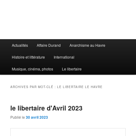
Aller
Aller
au
au
contenu
contenu
principal
secondaire
Le Libertaire
Menu
Actualités
Affaire Durand
Anarchisme au Havre
principal
Histoire et littérature
International
Musique, cinéma, photos
Le libertaire
ARCHIVES PAR MOT-CLÉ :
LE LIBERTAIRE LE HAVRE
le libertaire d'Avril 2023
Publié le
30 avril 2023