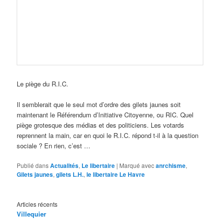
Le piège du R.I.C.
Il semblerait que le seul mot d’ordre des gilets jaunes soit
maintenant le Référendum d’Initiative Citoyenne, ou RIC. Quel
piège grotesque des médias et des politiciens. Les votards
reprennent la main, car en quoi le R.I.C. répond t-il à la question
sociale ? En rien, c’est …
Publié dans
Actualités
,
Le libertaire
|
Marqué avec
anrchisme
,
Gilets jaunes
,
gilets L.H.
,
le libertaire Le Havre
Articles récents
Villequier