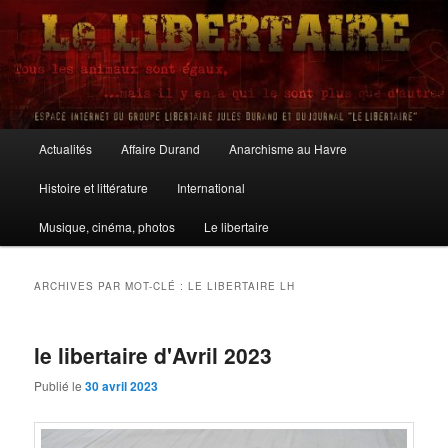
Aller
Aller
au
au
contenu
contenu
principal
secondaire
Le Libertaire
Menu
Actualités
Affaire Durand
Anarchisme au Havre
principal
Histoire et littérature
International
Musique, cinéma, photos
Le libertaire
ARCHIVES PAR MOT-CLÉ :
LE LIBERTAIRE LH
le libertaire d'Avril 2023
Publié le
30 avril 2023