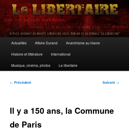
Aller
au
contenu
principal
Le Libertaire
Menu
Actualités
Affaire Durand
Anarchisme au Havre
principal
Histoire et littérature
International
Musique, cinéma, photos
Le libertaire
Navigation
←
Précédent
Suivant
→
des
articles
Il y a 150 ans, la Commune
de Paris