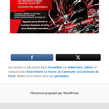
Ce contenu a été publié dans
Actualités
par
lelibertaire_admin
, et
marqué avec
Anarchisme Le Havre
,
la Commune
,
la Commune de
Paris
. Mettez-le en favori avec son
permalien
.
Fièrement propulsé par WordPress