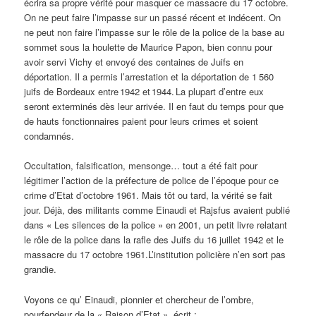
écrira sa propre vérité pour masquer ce massacre du 17 octobre.
On ne peut faire l’impasse sur un passé récent et indécent. On
ne peut non faire l’impasse sur le rôle de la police de la base au
sommet sous la houlette de Maurice Papon, bien connu pour
avoir servi Vichy et envoyé des centaines de Juifs en
déportation. Il a permis l’arrestation et la déportation de 1 560
juifs de Bordeaux entre 1942 et 1944. La plupart d’entre eux
seront exterminés dès leur arrivée. Il en faut du temps pour que
de hauts fonctionnaires paient pour leurs crimes et soient
condamnés.
Occultation, falsification, mensonge… tout a été fait pour
légitimer l’action de la préfecture de police de l’époque pour ce
crime d’Etat d’octobre 1961. Mais tôt ou tard, la vérité se fait
jour. Déjà, des militants comme Einaudi et Rajsfus avaient publié
dans « Les silences de la police » en 2001, un petit livre relatant
le rôle de la police dans la rafle des Juifs du 16 juillet 1942 et le
massacre du 17 octobre 1961.L’institution policière n’en sort pas
grandie.
Voyons ce qu’ Einaudi, pionnier et chercheur de l’ombre,
pourfendeur de la « Raison d’Etat », écrit :