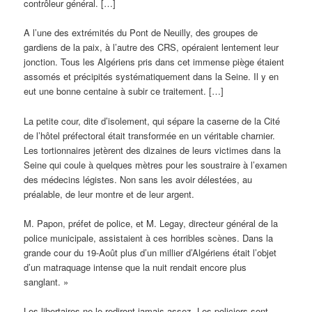
contrôleur général. […]
A l’une des extrémités du Pont de Neuilly, des groupes de
gardiens de la paix, à l’autre des CRS, opéraient lentement leur
jonction. Tous les Algériens pris dans cet immense piège étaient
assomés et précipités systématiquement dans la Seine. Il y en
eut une bonne centaine à subir ce traitement. […]
La petite cour, dite d’isolement, qui sépare la caserne de la Cité
de l’hôtel préfectoral était transformée en un véritable charnier.
Les tortionnaires jetèrent des dizaines de leurs victimes dans la
Seine qui coule à quelques mètres pour les soustraire à l’examen
des médecins légistes. Non sans les avoir délestées, au
préalable, de leur montre et de leur argent.
M. Papon, préfet de police, et M. Legay, directeur général de la
police municipale, assistaient à ces horribles scènes. Dans la
grande cour du 19-Août plus d’un millier d’Algériens était l’objet
d’un matraquage intense que la nuit rendait encore plus
sanglant. »
Les libertaires ne le rediront jamais assez. Les policiers sont