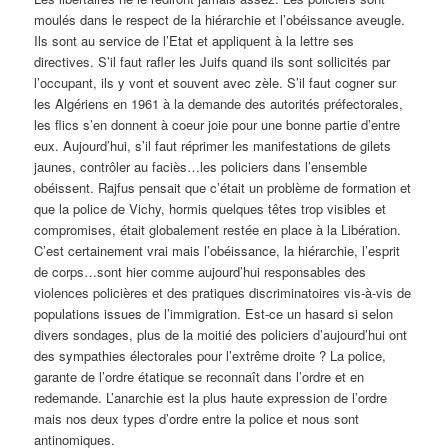
moulés dans le respect de la hiérarchie et l’obéissance aveugle.
Ils sont au service de l’Etat et appliquent à la lettre ses
directives. S’il faut rafler les Juifs quand ils sont sollicités par
l’occupant, ils y vont et souvent avec zèle. S’il faut cogner sur
les Algériens en 1961 à la demande des autorités préfectorales,
les flics s’en donnent à coeur joie pour une bonne partie d’entre
eux. Aujourd’hui, s’il faut réprimer les manifestations de gilets
jaunes, contrôler au faciès…les policiers dans l’ensemble
obéissent. Rajfus pensait que c’était un problème de formation et
que la police de Vichy, hormis quelques têtes trop visibles et
compromises, était globalement restée en place à la Libération.
C’est certainement vrai mais l’obéissance, la hiérarchie, l’esprit
de corps…sont hier comme aujourd’hui responsables des
violences policières et des pratiques discriminatoires vis-à-vis de
populations issues de l’immigration. Est-ce un hasard si selon
divers sondages, plus de la moitié des policiers d’aujourd’hui ont
des sympathies électorales pour l’extrême droite ? La police,
garante de l’ordre étatique se reconnaît dans l’ordre et en
redemande. L’anarchie est la plus haute expression de l’ordre
mais nos deux types d’ordre entre la police et nous sont
antinomiques.