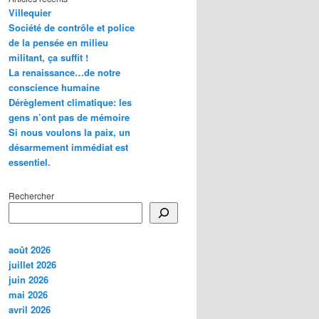
Villequier
Société de contrôle et police
de la pensée en milieu
militant, ça suffit !
La renaissance…de notre
conscience humaine
Dérèglement climatique: les
gens n’ont pas de mémoire
Si nous voulons la paix, un
désarmement immédiat est
essentiel.
Rechercher
août 2026
juillet 2026
juin 2026
mai 2026
avril 2026