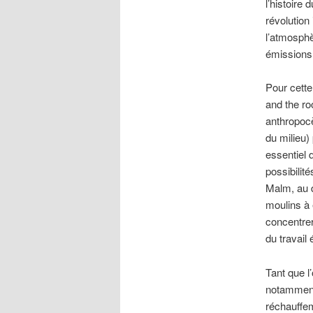
l’histoire
révolution
l’atmosphè
émissions 
Pour cette
and the ro
anthropocè
du milieu)
essentiel 
possibilit
Malm, au d
moulins à 
concentrer
du travail
Tant que l
notamment 
réchauffem