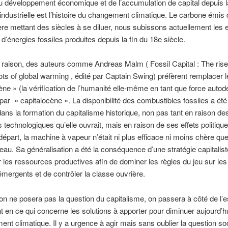
 du développement économique et de l’accumulation de capital depuis l
 industrielle est l’histoire du changement climatique. Le carbone émis
re mettant des siècles à se diluer, nous subissons actuellement les e
d’énergies fossiles produites depuis la fin du 18e siècle.
 raison, des auteurs comme Andreas Malm ( Fossil Capital : The ris
ots of global warming , édité par Captain Swing) préfèrent remplacer 
ne » (la vérification de l’humanité elle-même en tant que force autod
 par « capitalocène ». La disponibilité des combustibles fossiles a été
dans la formation du capitalisme historique, non pas tant en raison de
és technologiques qu’elle ouvrait, mais en raison de ses effets politiqu
épart, la machine à vapeur n’était ni plus efficace ni moins chère que
eau. Sa généralisation a été la conséquence d’une stratégie capitalist
 les ressources productives afin de dominer les règles du jeu sur l
 émergents et de contrôler la classe ouvrière.
’on ne posera pas la question du capitalisme, on passera à côté de l’e
en ce qui concerne les solutions à apporter pour diminuer aujourd’hu
ent climatique. Il y a urgence à agir mais sans oublier la question soc