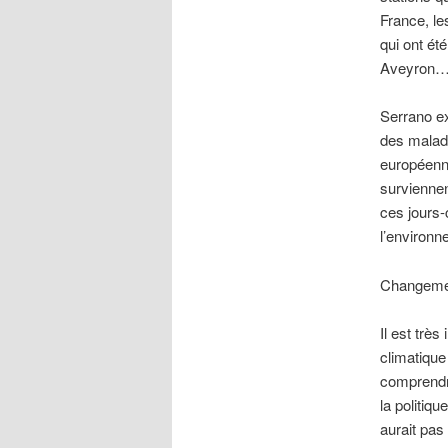
France, le
qui ont ét
Aveyron…
Serrano ex
des maladi
européenn
surviennen
ces jours-
l’environn
Changemen
Il est trè
climatique
comprendre
la politiq
aurait pas