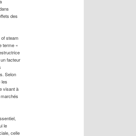
a
 dans
ffets des
e of steam
le terme «
estructrice
 un facteur
s
es. Selon
 les
e visant à
es marchés
ssentiel,
i le
iale, celle