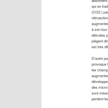
absorbent 
qui se tra
(CO2 ) par
rétroactio
augmentent
à son tour
détruites p
piègent di
est très dif
D’autre pa
provoque l
les champi
augmenten
développen
des micro
sont mises
perdent le