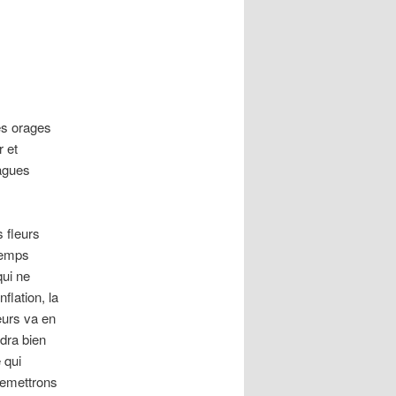
es orages
r et
agues
s fleurs
 temps
ui ne
flation, la
eurs va en
dra bien
 qui
remettrons