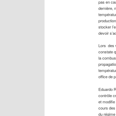
pas en cau
dernière, 
températur
production
stocker l’
devoir s’ac
Lors des v
constate q
la combusti
propagatio
températur
office de 
Eduardo R
contrôle c
et modifie
cours des 
du régime 