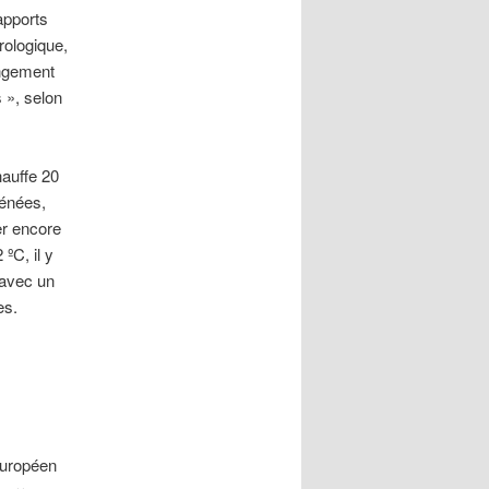
apports
rologique,
angement
 », selon
hauffe 20
rénées,
er encore
ºC, il y
 avec un
es.
européen