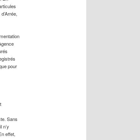
rticules
 d’Arrée,
gmentation
’Agence
urés
egistrés
ique pour
t
ste. Sans
l n’y
n effet,