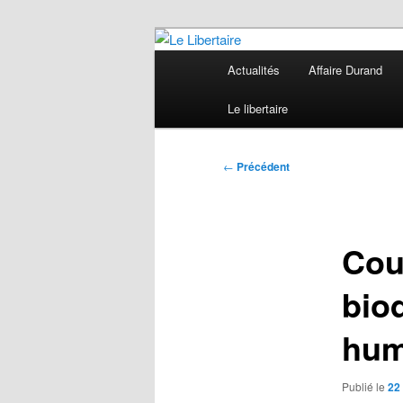
Aller
au
Menu
Actualités
Affaire Durand
contenu
principal
Le Libertaire
principal
Le libertaire
Navigation
←
Précédent
des
articles
Cou
biod
hum
Publié le
22