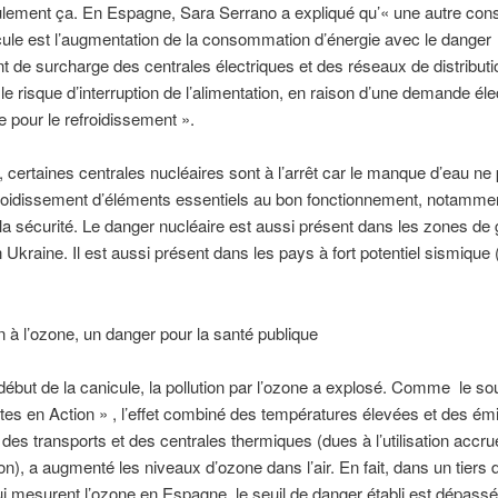
ulement ça. En Espagne, Sara Serrano a expliqué qu’« une autre co
cule est l’augmentation de la consommation d’énergie avec le danger
 de surcharge des centrales électriques et des réseaux de distributi
e risque d’interruption de l’alimentation, en raison d’une demande éle
e pour le refroidissement ».
 certaines centrales nucléaires sont à l’arrêt car le manque d’eau ne
froidissement d’éléments essentiels au bon fonctionnement, notamme
la sécurité. Le danger nucléaire est aussi présent dans les zones de 
kraine. Il est aussi présent dans les pays à fort potentiel sismique
on à l’ozone, un danger pour la santé publique
début de la canicule, la pollution par l’ozone a explosé. Comme le so
tes en Action » , l’effet combiné des températures élevées et des ém
 des transports et des centrales thermiques (dues à l’utilisation accru
ion), a augmenté les niveaux d’ozone dans l’air. En fait, dans un tiers
ui mesurent l’ozone en Espagne, le seuil de danger établi est dépassé