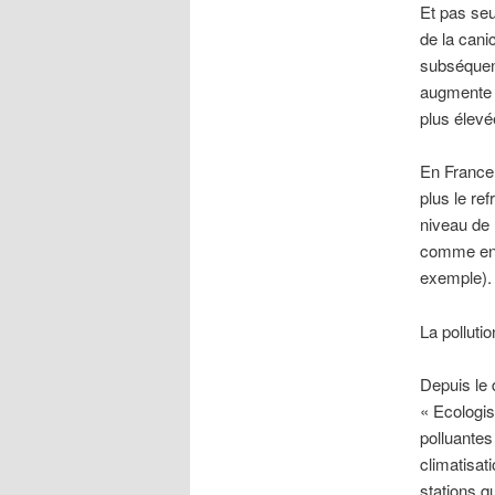
Et pas se
de la cani
subséquent
augmente l
plus élevé
En France,
plus le re
niveau de 
comme en U
exemple).
La polluti
Depuis le 
« Ecologis
polluantes
climatisat
stations q