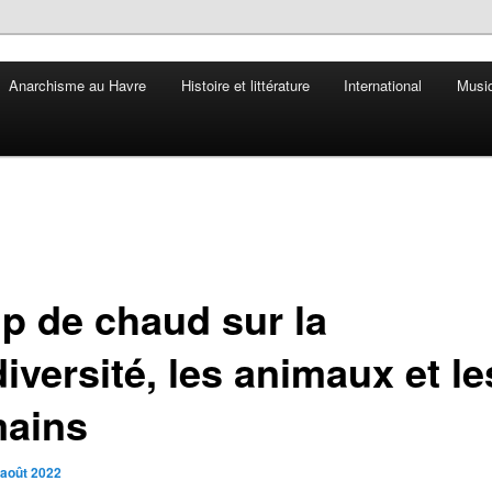
Anarchisme au Havre
Histoire et littérature
International
Musiq
p de chaud sur la
iversité, les animaux et le
ains
 août 2022