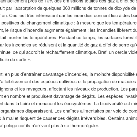
annuellement près de 10% des émissions totales des gaz à effet de 
duit par l’absorption de quelques 360 millions de tonnes de dioxyde d
 an. Ceci est très intéressant car les incendies donnent lieu à des b
n positives du changement climatique : à mesure que les température
, le risque d’incendie augmente également ; les incendies libèrent d
 fait monter les températures. Pendant ce temps, les surfaces foresti
ar les incendies se réduisent et la quantité de gaz à effet de serre qu’
minue, ce qui accroît le réchauffement climatique. Bref, un cercle vicie
ficile de sortir ».
rt, en plus d’entraîner davantage d’incendies, la moindre disponibilité
’affaiblissement des espèces cultivées et la propagation de maladies 
gnons et les ravageurs, affectant les niveaux de production. Les par
t en nombre et produisent davantage de dégâts. Les espèces invasi
t dans la Loire et menacent les écosystèmes. La biodiversité est mis
-organismes disparaissent. Les chaînes alimentaires par voie de co
 à mal et risquent de causer des dégâts irréversibles. Certains ani
ur pelage car ils n’arrivent plus à se thermoréguler.