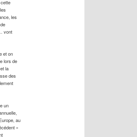
 cette
les
ance, les
 de
x… vont
e et on
e lors de
et la
usse des
alement
ce un
annuelle,
’Europe, au
écédent »
nt