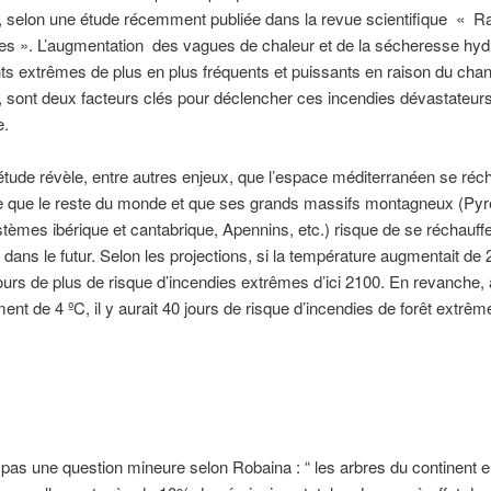
, selon une étude récemment publiée dans la revue scientifique « R
ues ». L’augmentation des vagues de chaleur et de la sécheresse hyd
s extrêmes de plus en plus fréquents et puissants en raison du ch
, sont deux facteurs clés pour déclencher ces incendies dévastateurs
e.
’étude révèle, entre autres enjeux, que l’espace méditerranéen se réc
te que le reste du monde et que ses grands massifs montagneux (Py
tèmes ibérique et cantabrique, Apennins, etc.) risque de se réchauff
dans le futur. Selon les projections, si la température augmentait de 2 
jours de plus de risque d’incendies extrêmes d’ici 2100. En revanche,
ent de 4 ºC, il y aurait 40 jours de risque d’incendies de forêt extrêm
 pas une question mineure selon Robaina : “ les arbres du continent 