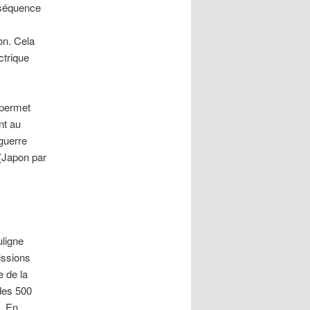
nséquence
on. Cela
ctrique
 permet
nt au
guerre
 (Japon par
uligne
issions
e de la
 des 500
. En