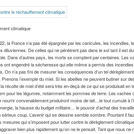
ment climatique
22, la France n’a pas été épargnée par les canicules, les incendies, l
es diluviennes. De celles qui ne pénètrent pas dans le sol tant il est du
le. Dans d’autres pays, les morts se comptent par centaines. Les v
es ont engendré la sécheresse qui elle-même a permis des incendies
. On n’a pas fini de mesurer les conséquences d’un tel dérèglement
. Prenons l’exemple du miel. Si les abeilles ne peuvent butiner sur de
 la récolte de miel d’été sera très en-deçà de ce qui se produisait en
dem pour les légumes, notamment les pommes de terre. Les vaches q
 nourrir convenablement produiront moins de lait…le tout cumulé à l’in
’énergie, la hausse du budget militaire… le pouvoir d’achat des travaill
 sérieux coup. L’avenir qui se dessine semble sombre. Pourtant il fau
s mesures qui s’imposent pour lutter contre le dérèglement climatique
’aggraver bien plus rapidement qu’on ne le pensait. Tant que nous ne 