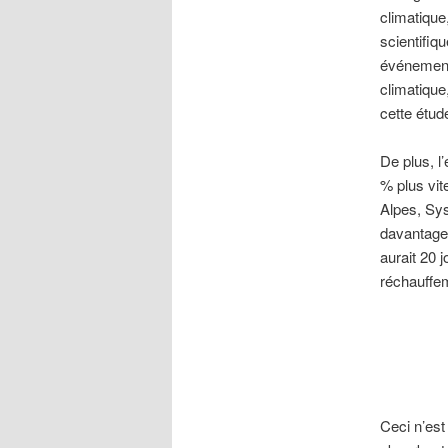
climatique
scientifiq
événement
climatique
cette étud
De plus, l
% plus vi
Alpes, Sys
davantage 
aurait 20 
réchauffem
Ceci n’est