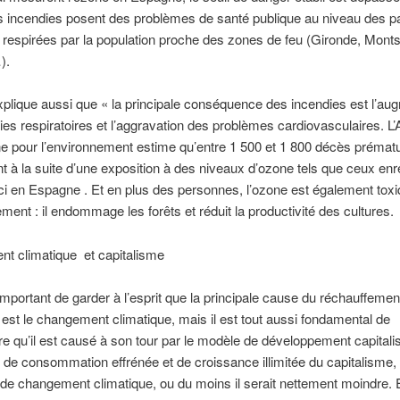
s incendies posent des problèmes de santé publique au niveau des pa
é respirées par la population proche des zones de feu (Gironde, Monts
).
plique aussi que « la principale conséquence des incendies est l’au
es respiratoires et l’aggravation des problèmes cardiovasculaires. L
e pour l’environnement estime qu’entre 1 500 et 1 800 décès prémat
t à la suite d’une exposition à des niveaux d’ozone tels que ceux enr
ci en Espagne . Et en plus des personnes, l’ozone est également tox
ement : il endommage les forêts et réduit la productivité des cultures.
t climatique et capitalisme
s important de garder à l’esprit que la principale cause du réchauffemen
 est le changement climatique, mais il est tout aussi fondamental de
 qu’il est causé à son tour par le modèle de développement capitali
ue de consommation effrénée et de croissance illimitée du capitalisme, i
 de changement climatique, ou du moins il serait nettement moindre. E