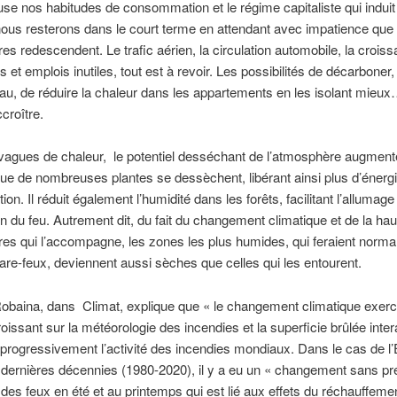
se nos habitudes de consommation et le régime capitaliste qui induit
nous resterons dans le court terme en attendant avec impatience que 
es redescendent. Le trafic aérien, la circulation automobile, la croiss
s et emplois inutiles, tout est à revoir. Les possibilités de décarboner,
eau, de réduire la chaleur dans les appartements en les isolant mieu
croître.
agues de chaleur, le potentiel desséchant de l’atmosphère augment
ue de nombreuses plantes se dessèchent, libérant ainsi plus d’énergi
on. Il réduit également l’humidité dans les forêts, facilitant l’allumage 
n du feu. Autrement dit, du fait du changement climatique et de la ha
es qui l’accompagne, les zones les plus humides, qui feraient norm
pare-feux, deviennent aussi sèches que celles qui les entourent.
obaina, dans Climat, explique que « le changement climatique exer
roissant sur la météorologie des incendies et la superficie brûlée inter
 progressivement l’activité des incendies mondiaux. Dans le cas de l
dernières décennies (1980-2020), il y a eu un « changement sans pr
des feux en été et au printemps qui est lié aux effets du réchauffeme