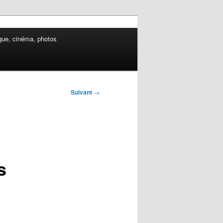
ue, cinéma, photos
Suivant
→
s