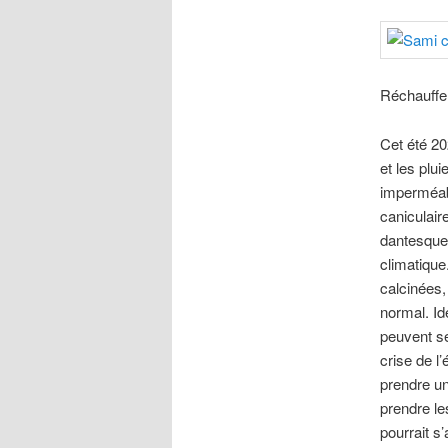
Réchauffe
Cet été 20
et les plui
imperméab
caniculair
dantesques
climatique
calcinées,
normal. I
peuvent se
crise de l
prendre un
prendre le
pourrait s