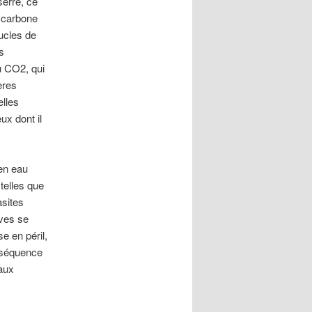
serre, ce
e carbone
oucles de
s
u CO2, qui
ères
elles
ux dont il
 en eau
telles que
asites
ves se
e en péril,
nséquence
maux