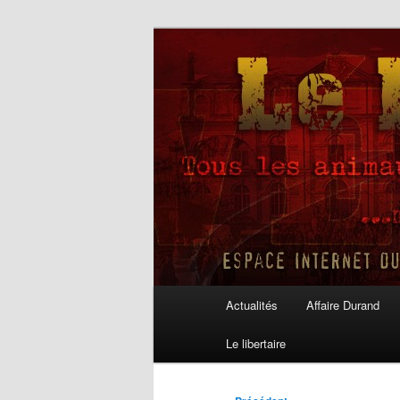
Aller
au
contenu
Le Libertaire
principal
Menu
Actualités
Affaire Durand
principal
Le libertaire
Navigation