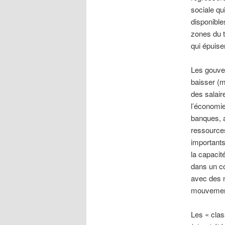
sociale qu
disponible
zones du te
qui épuise
Les gouve
baisser (m
des salair
l’économie
banques, a
ressources
importants
la capacit
dans un co
avec des n
mouvemen
Les « clas