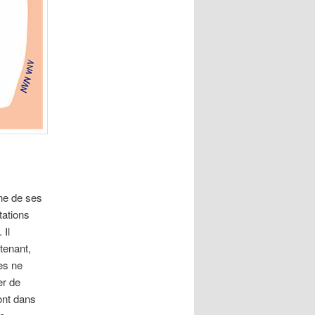
ne de ses
tations
 Il
tenant,
es ne
er de
ont dans