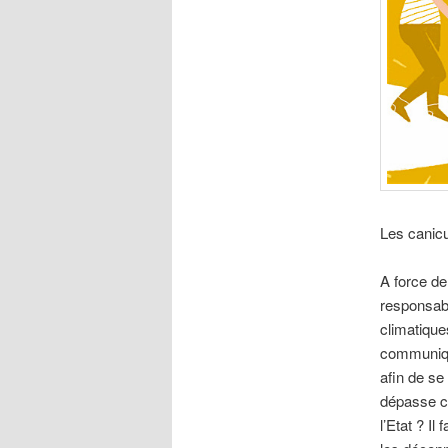
Les canicu
A force de
responsabi
climatiques
communiqu
afin de se
dépasse ce
l’Etat ? I