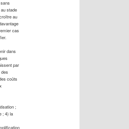
r sans
 au stade
croître au
 davantage
premier cas
ier.
enir dans
ques
issent par
t des
des coûts
x
isation ;
 ; 4) la
plification