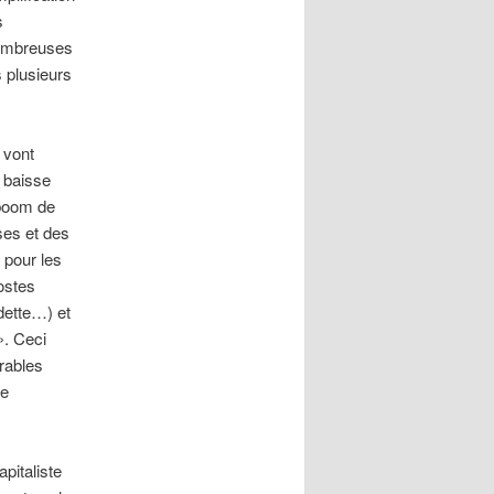
s
nombreuses
s plusieurs
 vont
a baisse
 boom de
ses et des
 pour les
ostes
dette…) et
». Ceci
rables
le
pitaliste