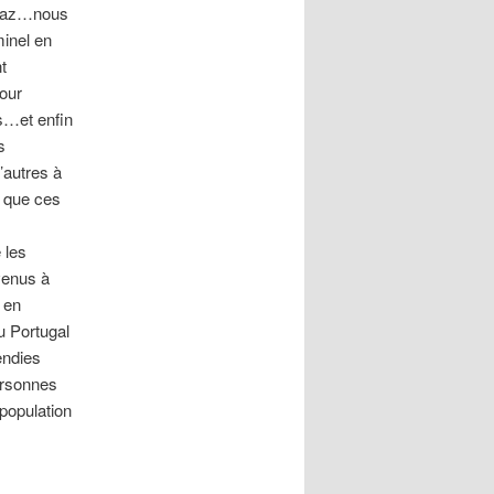
x gaz…nous
minel en
t
our
rs…et enfin
s
’autres à
t que ces
 les
venus à
 en
u Portugal
endies
ersonnes
 population