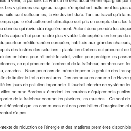
ies à venir, la planète. La France ne sera aucunement épargnée par 
. Les vigilances orange ou rouges n’empêchent nullement les pics d
s nuits sont suffocantes, la vie devient dure. Tant au travail qu’à la ma
temps que le réchauffement climatique soit pris en compte dans les fa
donnée qui reviendra régulièrement. Autant donc prendre les dispos
 dès aujourd’hui pour rendre plus vivable l’atmosphère en temps de c
du pourtour méditerranéen européen, habitués aux grandes chaleurs,
epuis des lustres des solutions : plantation d’arbres qui procurent de 
intes en blanc pour réfléchir le soleil, voiles pour protéger les pass
iétonnes, ce qui procure de l’ombre et de la fraîcheur, nombreuses fon
eau, arcades…Nous pourrions de même imposer la gratuité des transp
in de limiter le trafic de voitures. Des communes comme Le Havre 
ité les jours de pollution importante. Il faudrait étendre ce système to
 villes comme Bordeaux étendent les horaires d’équipements publics
pporter de la fraîcheur comme les piscines, les musées…Ce sont de
ui dénotent que les communes ont des possibilités d’imagination et 
central n’a pas.
ntexte de réduction de l’énergie et des matières premières disponible