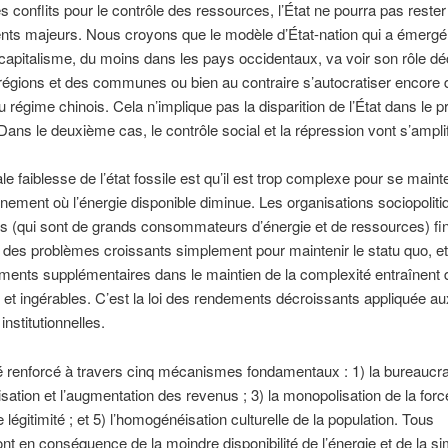
 conflits pour le contrôle des ressources, l’État ne pourra pas reste
ts majeurs. Nous croyons que le modèle d’État-nation qui a émergé
 capitalisme, du moins dans les pays occidentaux, va voir son rôle dé
 régions et des communes ou bien au contraire s’autocratiser encore
du régime chinois. Cela n’implique pas la disparition de l’État dans le 
 Dans le deuxième cas, le contrôle social et la répression vont s’amplif
ale faiblesse de l’état fossile est qu’il est trop complexe pour se maint
nement où l’énergie disponible diminue. Les organisations sociopoliti
 (qui sont de grands consommateurs d’énergie et de ressources) fin
 des problèmes croissants simplement pour maintenir le statu quo, e
ments supplémentaires dans le maintien de la complexité entraînent 
 et ingérables. C’est la loi des rendements décroissants appliquée au
institutionnelles.
té renforcé à travers cinq mécanismes fondamentaux : 1) la bureaucrat
lisation et l’augmentation des revenus ; 3) la monopolisation de la force
 légitimité ; et 5) l’homogénéisation culturelle de la population. Tous
nt en conséquence de la moindre disponibilité de l’énergie et de la sim