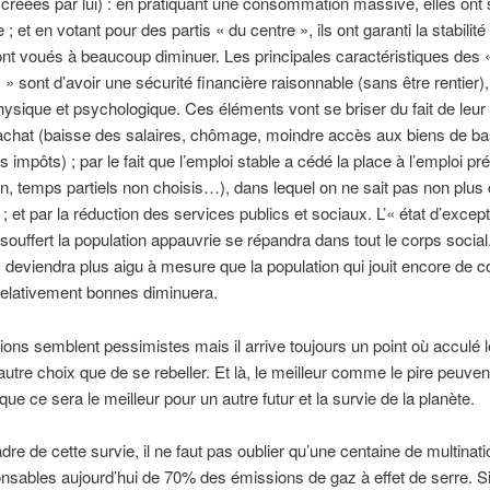
é créées par lui) : en pratiquant une consommation massive, elles ont 
; et en votant pour des partis « du centre », ils ont garanti la stabilité 
ont voués à beaucoup diminuer. Les principales caractéristiques des 
 sont d’avoir une sécurité financière raisonnable (sans être rentier)
hysique et psychologique. Ces éléments vont se briser du fait de leur
achat (baisse des salaires, chômage, moindre accès aux biens de ba
 impôts) ; par le fait que l’emploi stable a cédé la place à l’emploi pr
on, temps partiels non choisis…), dans lequel on ne sait pas non pl
 ; et par la réduction des services publics et sociaux. L’« état d’excep
 souffert la population appauvrie se répandra dans tout le corps social
deviendra plus aigu à mesure que la population qui jouit encore de c
 relativement bonnes diminuera.
ions semblent pessimistes mais il arrive toujours un point où acculé 
autre choix que de se rebeller. Et là, le meilleur comme le pire peuvent
ue ce sera le meilleur pour un autre futur et la survie de la planète.
dre de cette survie, il ne faut pas oublier qu’une centaine de multinat
nsables aujourd’hui de 70% des émissions de gaz à effet de serre. S