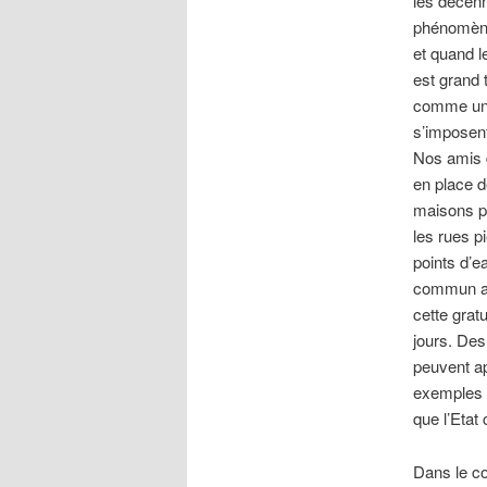
les décenn
phénomène
et quand le
est grand 
comme une 
s’imposent
Nos amis 
en place d
maisons pe
les rues p
points d’
commun af
cette gratu
jours. Des
peuvent a
exemples q
que l’Etat 
Dans le co