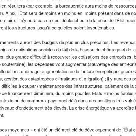
i en résultera (par exemple, la bureaucratie aura moins de ressource
s). Ainsi, l’Etat sera de moins en moins en moins présent dans de 
rritoire. Il n’y aura pas un seul déclencheur de la crise de l’État, mai
ront les structures jusqu’à ce qu’elles soient insoutenables.
rnements auront des budgets de plus en plus précaires. Les revenus
oins de cotisations sociales du fait de la hausse du chômage et de l
es, plus grande difficulté à recouvrer les cotisations des entreprises,
 souterraine), les dépenses vont augmenter (sauvetage des entrepri
llocations chômage, augmentation de la facture énergétique, guerres
, gestion des catastrophes climatiques et migration) ; il y aura des p
 difficiles à couper (maintenance des infrastructures, paiement de la 
é de financement diminuera, du moins pour les États « moins fiables 
ntexte où de nombreux pays sont déjà dans des positions très vulné
iveaux d’endettement très élevés. La crise énergétique va accroître 
t.
ses moyennes » ont été un élément clé du développement de l’État ca