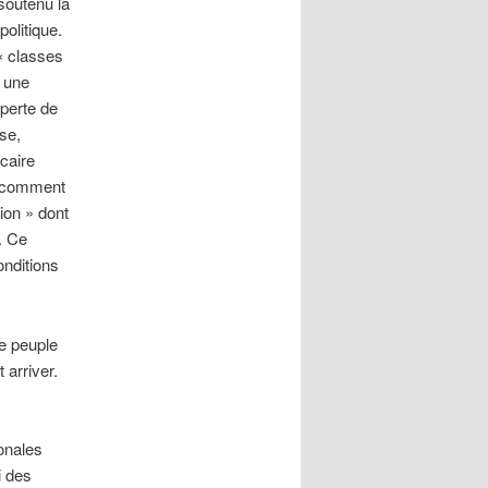
soutenu la
politique.
« classes
, une
 perte de
se,
écaire
us comment
tion » dont
. Ce
onditions
le peuple
 arriver.
ionales
i des