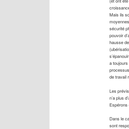
(et ont ét
croissance 
Mais ils s
moyennes »
sécurité p
pouvoir d’
hausse des
(ubérisati
s’épanouir
a toujours
processus 
de travail
Les prévis
n’a plus d’
Espérons q
Dans le ca
sont respo