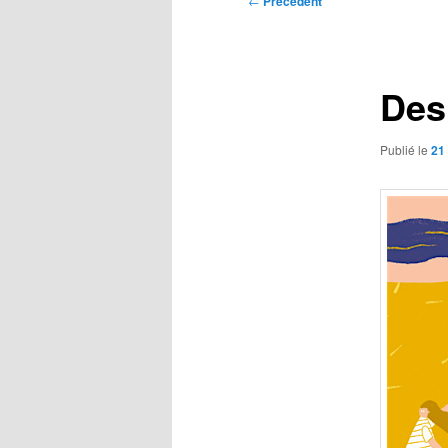
←
Précédent
des
articles
Des
Publié le
21 