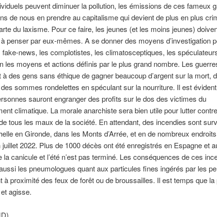
ividuels peuvent diminuer la pollution, les émissions de ces fameu
s de nous en prendre au capitalisme qui devient de plus en plus cri
carte du laxisme. Pour ce faire, les jeunes (et les moins jeunes) doiven
 à penser par eux-mêmes. A se donner des moyens d’investigation p
s fake-news, les complotistes, les climatosceptiques, les spéculateu
on les moyens et actions définis par le plus grand nombre. Les guerre
 à des gens sans éthique de gagner beaucoup d’argent sur la mort, d
es sommes rondelettes en spéculant sur la nourriture. Il est éviden
sonnes sauront engranger des profits sur le dos des victimes du
ent climatique. La morale anarchiste sera bien utile pour lutter contre
 de tous les maux de la société. En attendant, des incendies sont sur
elle en Gironde, dans les Monts d’Arrée, et en de nombreux endroits
 juillet 2022. Plus de 1000 décès ont été enregistrés en Espagne et a
 la canicule et l’été n’est pas terminé. Les conséquences de ces inc
 aussi les pneumologues quant aux particules fines ingérés par les p
t à proximité des feux de forêt ou de broussailles. Il est temps que la
 et agisse.
JD)