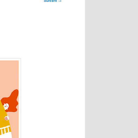
Suivant
→