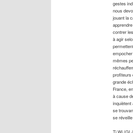
gestes ind
nous devon
jouant la 
apprendre
contrer le
à agir sel
permettent
empocher d
mêmes per
réchauffem
profiteurs
grande éch
France, en
à cause de
inquiètent
se trouvan
se réveille
Ti Wi (GL