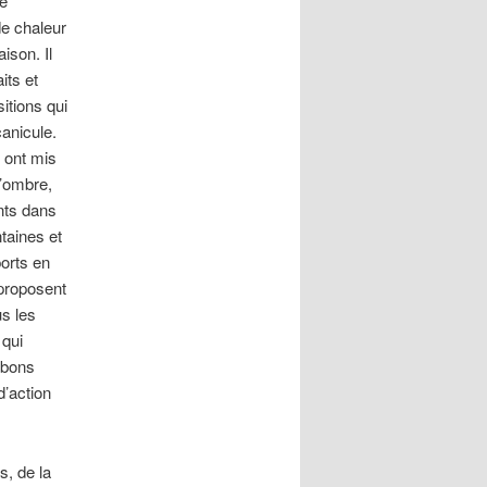
le
e chaleur
ison. Il
its et
itions qui
anicule.
 ont mis
l’ombre,
ants dans
taines et
orts en
proposent
us les
 qui
 bons
d’action
s, de la