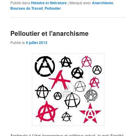
Publié dans
Histoire et littérature
|
Marqué avec
Anarchisme
,
Bourses du Travail
,
Pelloutier
Pelloutier et l'anarchisme
Publié le
4 juillet 2013
Appliquée à l’état économique et politique actuel, le mot
Société