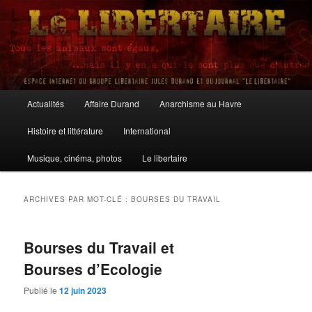
Aller
Aller
au
au
contenu
contenu
principal
secondaire
Le Libertaire
Menu
Actualités
Affaire Durand
Anarchisme au Havre
principal
Histoire et littérature
International
Musique, cinéma, photos
Le libertaire
ARCHIVES PAR MOT-CLÉ :
BOURSES DU TRAVAIL
Bourses du Travail et
Bourses d’Ecologie
Publié le
12 juin 2023