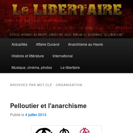
Aller
Aller
au
au
contenu
contenu
principal
secondaire
Le Libertaire
Menu
Actualités
Affaire Durand
Anarchisme au Havre
principal
Histoire et littérature
International
Musique, cinéma, photos
Le libertaire
ARCHIVES PAR MOT-CLÉ :
ORGANISATION
Pelloutier et l'anarchisme
Publié le
4 juillet 2013