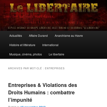
Aller
Aller
au
au
contenu
contenu
principal
secondaire
Le Libertaire
Menu
Actualités
Affaire Durand
Anarchisme au Havre
principal
Histoire et littérature
International
Musique, cinéma, photos
Le libertaire
ARCHIVES PAR MOT-CLÉ :
ENTREPRISES
Entreprises & Violations des
Droits Humains : combattre
l’impunité
Publié le