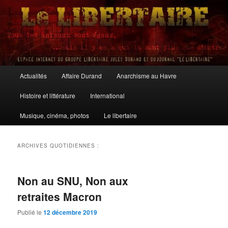
Aller
Aller
au
au
contenu
contenu
principal
secondaire
Le Libertaire
Menu
Actualités
Affaire Durand
Anarchisme au Havre
principal
Histoire et littérature
International
Musique, cinéma, photos
Le libertaire
ARCHIVES QUOTIDIENNES :
Non au SNU, Non aux
retraites Macron
Publié le
12 décembre 2019