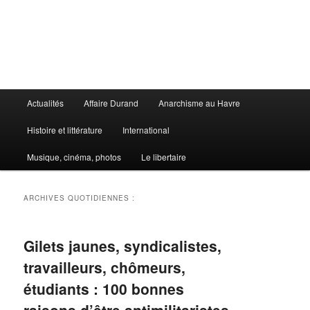
Aller
Aller
au
au
contenu
contenu
principal
secondaire
Le Libertaire
Menu
Actualités
Affaire Durand
Anarchisme au Havre
principal
Histoire et littérature
International
Musique, cinéma, photos
Le libertaire
ARCHIVES QUOTIDIENNES :
Gilets jaunes, syndicalistes,
travailleurs, chômeurs,
étudiants : 100 bonnes