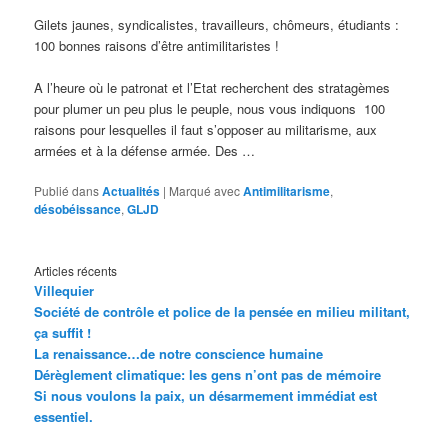
Gilets jaunes, syndicalistes, travailleurs, chômeurs, étudiants :
100 bonnes raisons d’être antimilitaristes !
A l’heure où le patronat et l’Etat recherchent des stratagèmes
pour plumer un peu plus le peuple, nous vous indiquons 100
raisons pour lesquelles il faut s’opposer au militarisme, aux
armées et à la défense armée. Des …
Publié dans
Actualités
|
Marqué avec
Antimilitarisme
,
désobéissance
,
GLJD
Articles récents
Villequier
Société de contrôle et police de la pensée en milieu militant,
ça suffit !
La renaissance…de notre conscience humaine
Dérèglement climatique: les gens n’ont pas de mémoire
Si nous voulons la paix, un désarmement immédiat est
essentiel.