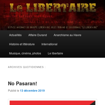
Aller
Aller
au
au
contenu
contenu
principal
secondaire
Le Libertaire
Menu
Actualités
Affaire Durand
Anarchisme au Havre
principal
Histoire et littérature
International
Musique, cinéma, photos
Le libertaire
ARCHIVES QUOTIDIENNES :
No Pasaran!
Publié le
13 décembre 2019