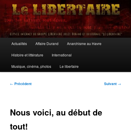
Aller
au
contenu
principal
Le Libertaire
Menu
Actualités
Affaire Durand
Anarchisme au Havre
principal
Histoire et littérature
International
Musique, cinéma, photos
Le libertaire
Navigation
←
Précédent
Suivant
→
des
articles
Nous voici, au début de
tout!