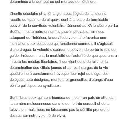
déterminée à briser tout ce qui menace de l’éteindre.
L’inertie séculaire et la léthargie, sous l’égide de l’ancienne
recette du «pain et du cirque», sont à la base du formidable
pouvoir de la servitude volontaire. Dénoncé au XVIe siècle par La
Boétie, il reste notre ennemi le plus impitoyable. En nous
attaquant de l’intérieur, la servitude volontaire favorise une
inclination chez beaucoup qui fonctionne comme s’il s’agissait
d’une drogue: la volonté d’exercer le pouvoir, de porter le rôle de
guide. Fréquemment, la morbidité de l’autorité de quelques-uns a
infecté les médias libertaires, il convient donc de féliciter la
détermination des Gilets jaunes et autres insurgés de la vie
quotidienne à constamment évoquer leur rejet du siège, des
délégués auto-désignés, mentors et grenouilles d’étangs d’eau
bénite politiques ou syndicaux.
Sont libres ceux qui sont heureux de mourir en paix en attendant
la sombre moissonneuse dans le confort du cercueil et de la
télévision, mais nous ne laisserons pas la sénilité prendre le
dessus sur notre volonté de vivre.