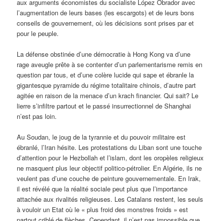
aux arguments économistes du socialiste López Obrador avec
l’augmentation de leurs bases (les escargots) et de leurs bons
conseils de gouvernement, où les décisions sont prises par et
pour le peuple.
La défense obstinée d’une démocratie à Hong Kong va d’une
rage aveugle prête à se contenter d’un parlementarisme remis en
question par tous, et d’une colère lucide qui sape et ébranle la
gigantesque pyramide du régime totalitaire chinois, d’autre part
agitée en raison de la menace d’un krach financier. Qui sait? Le
lierre s’infiltre partout et le passé insurrectionnel de Shanghai
n’est pas loin.
Au Soudan, le joug de la tyrannie et du pouvoir militaire est
ébranlé, l’Iran hésite. Les protestations du Liban sont une touche
d’attention pour le Hezbollah et l’islam, dont les oropèles religieux
ne masquent plus leur objectif politico-pétrolier. En Algérie, ils ne
veulent pas d’une couche de peinture gouvernementale. En Irak,
il est révélé que la réalité sociale peut plus que l’importance
attachée aux rivalités religieuses. Les Catalans restent, les seuls
à vouloir un Etat où le « plus froid des monstres froids » est
partout criblé de flèches. Cependant, il n’est pas impossible que