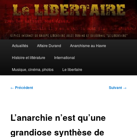
Aller
au
contenu
principal
Le Libertaire
Menu
Actualités
Affaire Durand
Anarchisme au Havre
principal
Histoire et littérature
International
Musique, cinéma, photos
Le libertaire
Navigation
←
Précédent
Suivant
→
des
articles
L’anarchie n’est qu’une
grandiose synthèse de