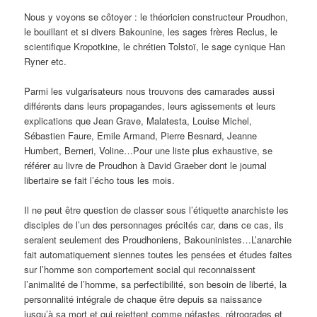
Nous y voyons se côtoyer : le théoricien constructeur Proudhon,
le bouillant et si divers Bakounine, les sages frères Reclus, le
scientifique Kropotkine, le chrétien Tolstoï, le sage cynique Han
Ryner etc.
Parmi les vulgarisateurs nous trouvons des camarades aussi
différents dans leurs propagandes, leurs agissements et leurs
explications que Jean Grave, Malatesta, Louise Michel,
Sébastien Faure, Emile Armand, Pierre Besnard, Jeanne
Humbert, Berneri, Voline…Pour une liste plus exhaustive, se
référer au livre de Proudhon à David Graeber dont le journal
libertaire se fait l’écho tous les mois.
Il ne peut être question de classer sous l’étiquette anarchiste les
disciples de l’un des personnages précités car, dans ce cas, ils
seraient seulement des Proudhoniens, Bakouninistes…L’anarchie
fait automatiquement siennes toutes les pensées et études faites
sur l’homme son comportement social qui reconnaissent
l’animalité de l’homme, sa perfectibilité, son besoin de liberté, la
personnalité intégrale de chaque être depuis sa naissance
jusqu’à sa mort et qui rejettent comme néfastes, rétrogrades et