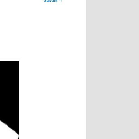
Suivant
→