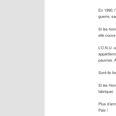
En 1990, l
guerre, sa
Si les homm
elle couve
L’O.N.U. a
appartienn
pauvres. A
Sont-ils f
Si les Hom
fabriquer.
Plus d’arm
Paix !