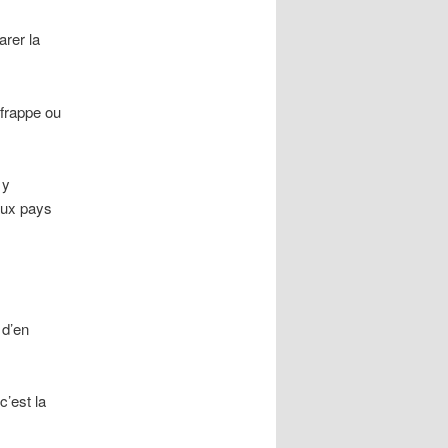
arer la
e frappe ou
 y
aux pays
 d’en
c’est la