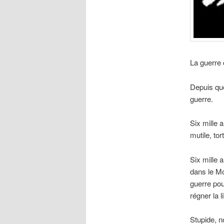
La guerre 
Depuis que
guerre.
Six mille 
mutile, tor
Six mille 
dans le Mo
guerre pou
régner la l
Stupide, n