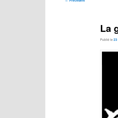
←
Précédent
des
articles
La g
Publié le
23 