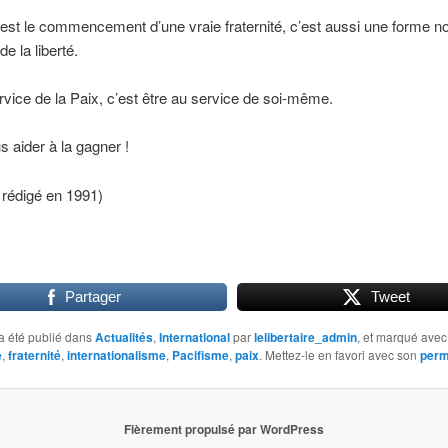
’est le commencement d’une vraie fraternité, c’est aussi une forme no
e la liberté.
rvice de la Paix, c’est être au service de soi-même.
 aider à la gagner !
t rédigé en 1991)
Partager
Tweet
a été publié dans
Actualités
,
International
par
lelibertaire_admin
, et marqué avec
e
,
fraternité
,
internationalisme
,
Pacifisme
,
paix
. Mettez-le en favori avec son
perm
Fièrement propulsé par WordPress