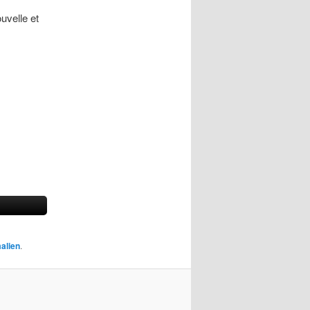
uvelle et
alien
.