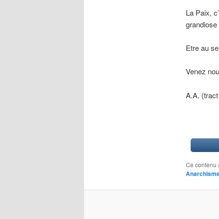
La Paix, c
grandiose d
Etre au se
Venez nous
A.A. (trac
Ce contenu 
Anarchism