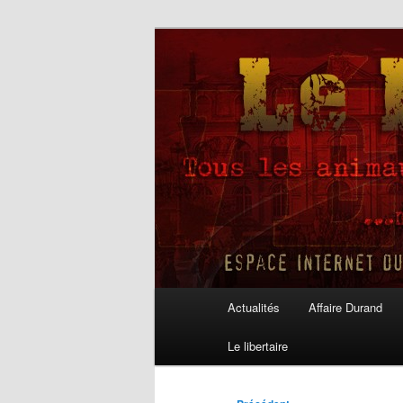
Aller
au
contenu
Le Libertaire
principal
Menu
Actualités
Affaire Durand
principal
Le libertaire
Navigation