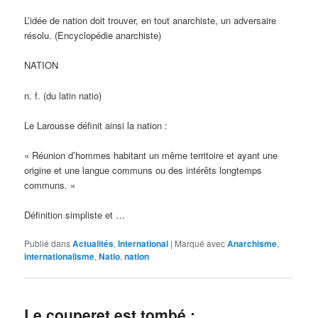
L’idée de nation doit trouver, en tout anarchiste, un adversaire
résolu. (Encyclopédie anarchiste)
NATION
n. f. (du latin natio)
Le Larousse définit ainsi la nation :
« Réunion d’hommes habitant un même territoire et ayant une
origine et une langue communs ou des intérêts longtemps
communs. »
Définition simpliste et …
Publié dans
Actualités
,
International
|
Marqué avec
Anarchisme
,
internationalisme
,
Natio
,
nation
Le couperet est tombé :