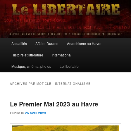
Aller
Aller
au
au
contenu
contenu
principal
secondaire
Le Libertaire
Menu
Actualités
Affaire Durand
Anarchisme au Havre
principal
Histoire et littérature
International
Musique, cinéma, photos
Le libertaire
ARCHIVES PAR MOT-CLÉ :
INTERNATIONALISME
Le Premier Mai 2023 au Havre
Publié le
26 avril 2023