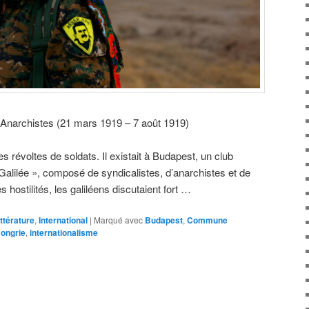
Anarchistes (21 mars 1919 – 7 août 1919)
s révoltes de soldats. Il existait à Budapest, un club
 Galilée », composé de syndicalistes, d’anarchistes et de
 hostilités, les galiléens discutaient fort …
ittérature
,
International
|
Marqué avec
Budapest
,
Commune
ongrie
,
internationalisme