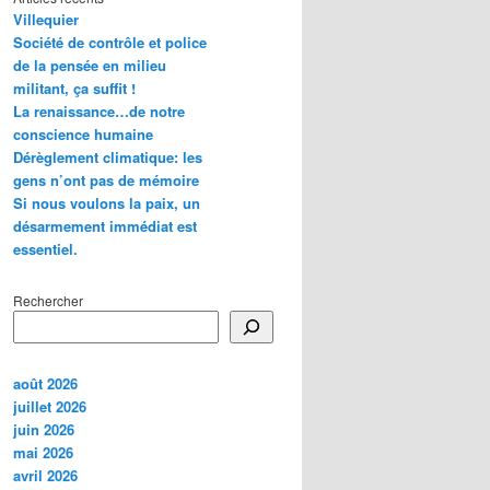
Villequier
Société de contrôle et police
de la pensée en milieu
militant, ça suffit !
La renaissance…de notre
conscience humaine
Dérèglement climatique: les
gens n’ont pas de mémoire
Si nous voulons la paix, un
désarmement immédiat est
essentiel.
Rechercher
août 2026
juillet 2026
juin 2026
mai 2026
avril 2026