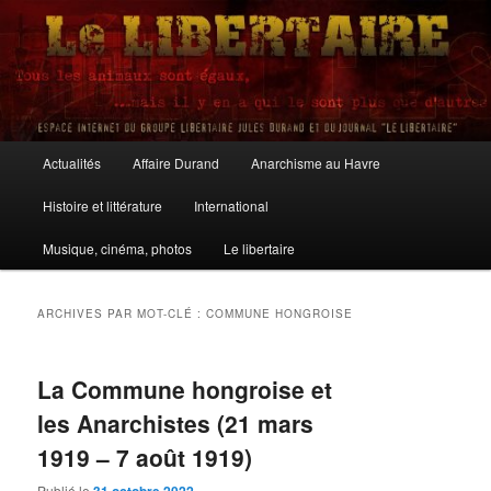
Aller
Aller
au
au
contenu
contenu
principal
secondaire
Le Libertaire
Menu
Actualités
Affaire Durand
Anarchisme au Havre
principal
Histoire et littérature
International
Musique, cinéma, photos
Le libertaire
ARCHIVES PAR MOT-CLÉ :
COMMUNE HONGROISE
La Commune hongroise et
les Anarchistes (21 mars
1919 – 7 août 1919)
Publié le