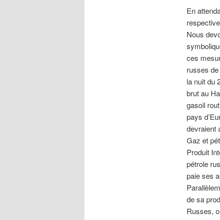
En attenda
respective
Nous devon
symbolique
ces mesur
russes de 
la nuit du
brut au Ha
gasoil rou
pays d’Eur
devraient 
Gaz et pét
Produit In
pétrole ru
paie ses a
Parallèlem
de sa prod
Russes, on