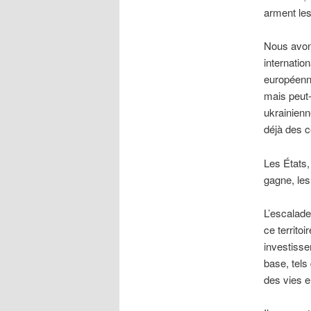
arment les
Nous avons
internatio
européenn
mais peut-
ukrainienn
déjà des c
Les États,
gagne, les
L’escalade
ce territo
investisse
base, tels 
des vies en