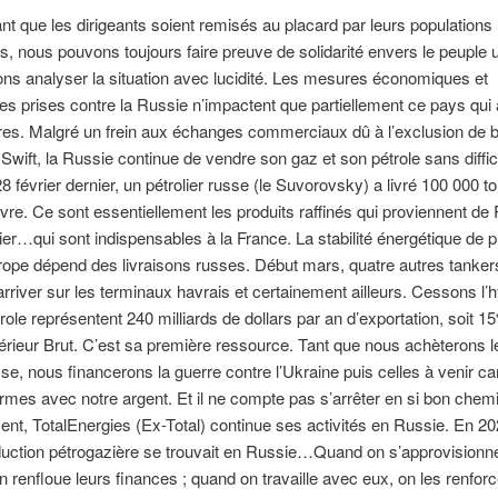
nt que les dirigeants soient remisés au placard par leurs populations
s, nous pouvons toujours faire preuve de solidarité envers le peuple u
s analyser la situation avec lucidité. Les mesures économiques et
s prises contre la Russie n’impactent que partiellement ce pays qui 
es. Malgré un frein aux échanges commerciaux dû à l’exclusion de
Swift, la Russie continue de vendre son gaz et son pétrole sans diffi
 28 février dernier, un pétrolier russe (le Suvorovsky) a livré 100 000 
vre. Ce sont essentiellement les produits raffinés qui proviennent de 
tier…qui sont indispensables à la France. La stabilité énergétique de p
ope dépend des livraisons russes. Début mars, quatre autres tanker
arriver sur les terminaux havrais et certainement ailleurs. Cessons l’h
role représentent 240 milliards de dollars par an d’exportation, soit 
térieur Brut. C’est sa première ressource. Tant que nous achèterons le
sse, nous financerons la guerre contre l’Ukraine puis celles à venir ca
rmes avec notre argent. Et il ne compte pas s’arrêter en si bon chemi
ent, TotalEnergies (Ex-Total) continue ses activités en Russie. En 2
uction pétrogazière se trouvait en Russie…Quand on s’approvisionn
 renfloue leurs finances ; quand on travaille avec eux, on les renforce