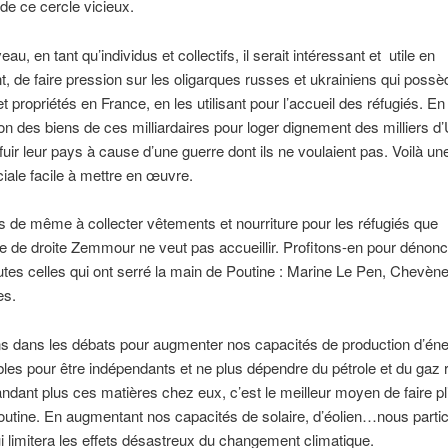
 de ce cercle vicieux.
eau, en tant qu’individus et collectifs, il serait intéressant et utile en
t, de faire pression sur les oligarques russes et ukrainiens qui poss
t propriétés en France, en les utilisant pour l’accueil des réfugiés. E
on des biens de ces milliardaires pour loger dignement des milliers d
 fuir leur pays à cause d’une guerre dont ils ne voulaient pas. Voilà u
ociale facile à mettre en œuvre.
 de même à collecter vêtements et nourriture pour les réfugiés que
te de droite Zemmour ne veut pas accueillir. Profitons-en pour dénonc
utes celles qui ont serré la main de Poutine : Marine Le Pen, Chevèn
es.
s dans les débats pour augmenter nos capacités de production d’éne
les pour être indépendants et ne plus dépendre du pétrole et du gaz
ant plus ces matières chez eux, c’est le meilleur moyen de faire pli
outine. En augmentant nos capacités de solaire, d’éolien…nous parti
i limitera les effets désastreux du changement climatique.