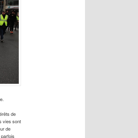
e.
térêts de
s vies sont
eur de
 parfois