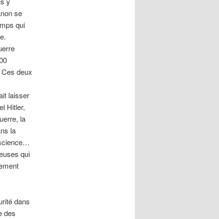
us y
anon se
emps qui
e.
uerre
000
. Ces deux
it laisser
l Hitler,
uerre, la
ans la
 science…
euses qui
nement
urité dans
e des