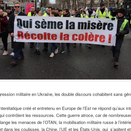
gression militaire en Ukraine, les double discours cohabitent sans gên
 interétatique créé et entretenu en Europe de l’Est ne répond qu’aux in
qui contrôlent les ressources. Cette guerre atroce, car de nombreuse
lange les menaces de l’OTAN, la mobilisation militaire russe à l’intéri
et dans les coulisses, la Chine, l’UE et les États-Unis, qui s’agitent et