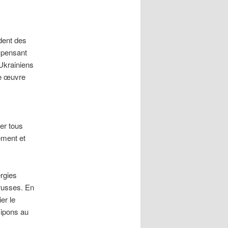
èdent des
n pensant
’Ukrainiens
ne œuvre
er tous
ement et
rgies
 russes. En
er le
cipons au