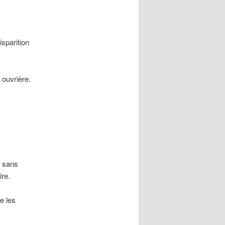
isparition
 ouvrière.
s sans
ire.
e les