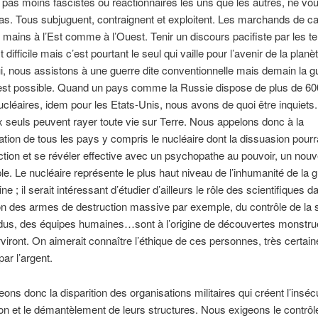
t pas moins fascistes ou réactionnaires les uns que les autres, ne vo
s. Tous subjuguent, contraignent et exploitent. Les marchands de c
es mains à l’Est comme à l’Ouest. Tenir un discours pacifiste par les t
 difficile mais c’est pourtant le seul qui vaille pour l’avenir de la planèt
i, nous assistons à une guerre dite conventionnelle mais demain la g
 est possible. Quand un pays comme la Russie dispose de plus de 6
léaires, idem pour les Etats-Unis, nous avons de quoi être inquiets
 seuls peuvent rayer toute vie sur Terre. Nous appelons donc à la
sation de tous les pays y compris le nucléaire dont la dissuasion pourra
action et se révéler effective avec un psychopathe au pouvoir, un nouve
e. Le nucléaire représente le plus haut niveau de l’inhumanité de la g
ne ; il serait intéressant d’étudier d’ailleurs le rôle des scientifiques d
on des armes de destruction massive par exemple, du contrôle de la
idus, des équipes humaines…sont à l’origine de découvertes monstru
rviront. On aimerait connaître l’éthique de ces personnes, très certai
ar l’argent.
ons donc la disparition des organisations militaires qui créent l’inséc
ion et le démantèlement de leurs structures. Nous exigeons le contrôl