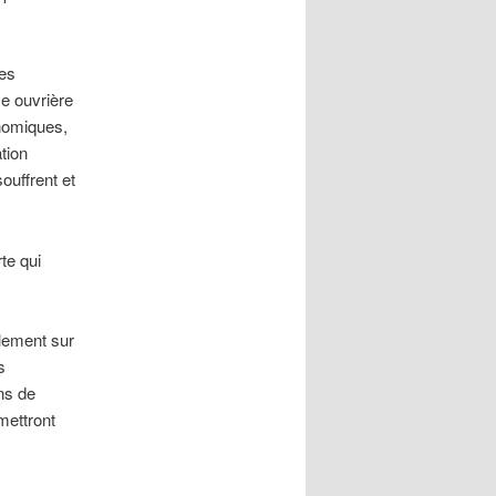
ies
se ouvrière
nomiques,
tion
ouffrent et
te qui
ulement sur
s
ns de
 mettront