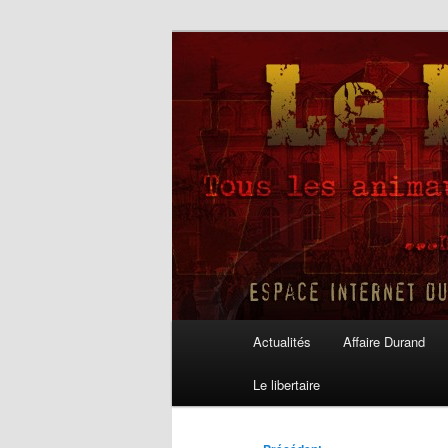
Aller
au
contenu
Le Libertaire
principal
Menu
Actualités
Affaire Durand
principal
Le libertaire
Navigation