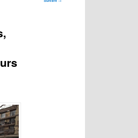
Suivant
→
s,
ours