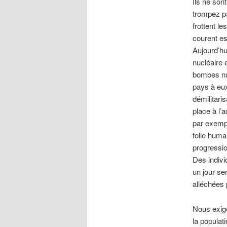
Ils ne son
trompez pa
frottent l
courent est
Aujourd’hu
nucléaire
bombes nuc
pays à eux
démilitari
place à l’
par exempl
folie humai
progressi
Des indiv
un jour se
alléchées p
Nous exige
la populat