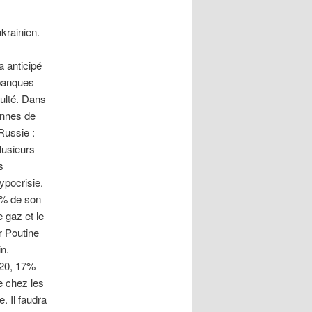
krainien.
a anticipé
 banques
culté. Dans
tonnes de
Russie :
lusieurs
s
ypocrisie.
15% de son
 gaz et le
r Poutine
n.
020, 17%
e chez les
. Il faudra