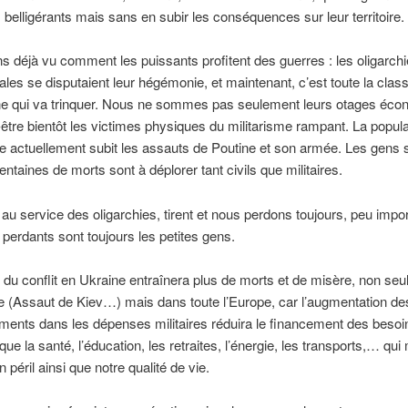
 belligérants mais sans en subir les conséquences sur leur territoire.
 déjà vu comment les puissants profitent des guerres : les oligarch
nales se disputaient leur hégémonie, et maintenant, c’est toute la clas
e qui va trinquer. Nous ne sommes pas seulement leurs otages éco
être bientôt les victimes physiques du militarisme rampant. La popula
e actuellement subit les assauts de Poutine et son armée. Les gens s
entaines de morts sont à déplorer tant civils que militaires.
 au service des oligarchies, tirent et nous perdons toujours, peu impor
 perdants sont toujours les petites gens.
 du conflit en Ukraine entraînera plus de morts et de misère, non se
ire (Assaut de Kiev…) mais dans toute l’Europe, car l’augmentation de
ments dans les dépenses militaires réduira le financement des besoi
que la santé, l’éducation, les retraites, l’énergie, les transports,… qui
 péril ainsi que notre qualité de vie.