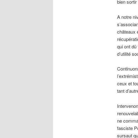
bien sortir
A notre niv
s’associan
châteaux e
récupérati
qui ont dû
d’utilité s
Continuons
l’extrémis
ceux et to
tant d’autr
Intervenon
renouvelab
ne command
fasciste P
sursaut qu