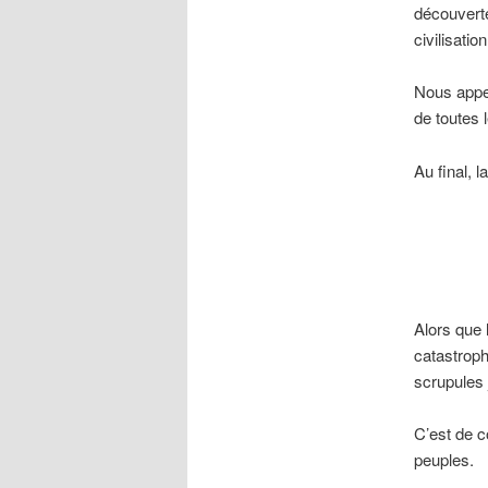
découverte
civilisatio
Nous appel
de toutes 
Au final, 
Alors que 
catastrop
scrupules 
C’est de c
peuples.