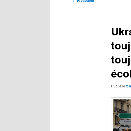
←
Précédent
des
articles
Ukra
touj
touj
éco
Publié le
2 