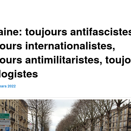
ine: toujours antifasciste
ours internationalistes,
ours antimilitaristes, touj
logistes
mars 2022