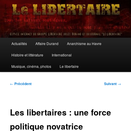
Aller
au
contenu
principal
Le Libertaire
Menu
Actualités
Affaire Durand
Anarchisme au Havre
principal
Histoire et littérature
International
Musique, cinéma, photos
Le libertaire
Navigation
←
Précédent
Suivant
→
des
articles
Les libertaires : une force
politique novatrice