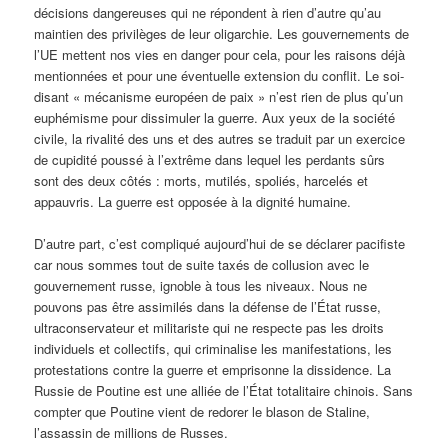
décisions dangereuses qui ne répondent à rien d’autre qu’au
maintien des privilèges de leur oligarchie. Les gouvernements de
l’UE mettent nos vies en danger pour cela, pour les raisons déjà
mentionnées et pour une éventuelle extension du conflit. Le soi-
disant « mécanisme européen de paix » n’est rien de plus qu’un
euphémisme pour dissimuler la guerre. Aux yeux de la société
civile, la rivalité des uns et des autres se traduit par un exercice
de cupidité poussé à l’extrême dans lequel les perdants sûrs
sont des deux côtés : morts, mutilés, spoliés, harcelés et
appauvris. La guerre est opposée à la dignité humaine.
D’autre part, c’est compliqué aujourd’hui de se déclarer pacifiste
car nous sommes tout de suite taxés de collusion avec le
gouvernement russe, ignoble à tous les niveaux. Nous ne
pouvons pas être assimilés dans la défense de l’État russe,
ultraconservateur et militariste qui ne respecte pas les droits
individuels et collectifs, qui criminalise les manifestations, les
protestations contre la guerre et emprisonne la dissidence. La
Russie de Poutine est une alliée de l’État totalitaire chinois. Sans
compter que Poutine vient de redorer le blason de Staline,
l’assassin de millions de Russes.