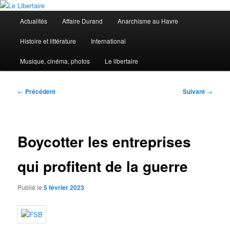
Aller
au
Menu
Actualités
Affaire Durand
Anarchisme au Havre
contenu
principal
principal
Le Libertaire
Histoire et littérature
International
Musique, cinéma, photos
Le libertaire
Navigation
←
Précédent
Suivant
→
des
articles
Boycotter les entreprises
qui profitent de la guerre
Publié le
5 février 2023