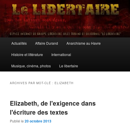
Aller
Aller
au
au
contenu
contenu
principal
secondaire
Le Libertaire
Menu
Actualités
Affaire Durand
Anarchisme au Havre
principal
Histoire et littérature
International
Musique, cinéma, photos
Le libertaire
ARCHIVES PAR MOT-CLÉ :
ELIZABETH
Elizabeth, de l'exigence dans
l'écriture des textes
Publié le
20 octobre 2013