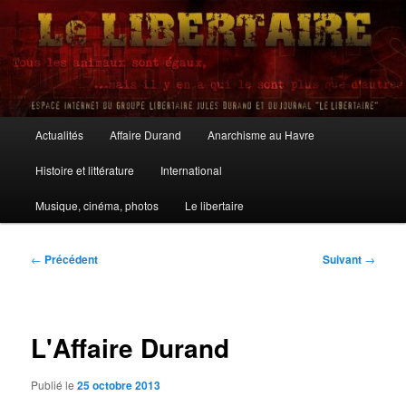
Aller
au
contenu
principal
Le Libertaire
Menu
Actualités
Affaire Durand
Anarchisme au Havre
principal
Histoire et littérature
International
Musique, cinéma, photos
Le libertaire
Navigation
←
Précédent
Suivant
→
des
articles
L'Affaire Durand
Publié le
25 octobre 2013