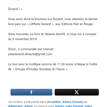
Durand ! »
Vous avez aimé la brochure sur Durand, vous adorerez le dernier
livre paru sur « L’Affaire Durand », aux Editions Noir et Rouge.
Vous trouverez ce livre en librairie bientôt, à coup sûr à compter
du 5 novembre 2013!
Sinon, à commander par internet:
julesdurand.lehavre@gmail.com
Le tout pour la modique somme de 11,50 euros (chèque à l’ordre
de « Groupe d’Etudes Sociales du Havre ».
Ce contenu a été publié dans
Actualités
,
Affaire Durand
par
lelibertaire_admin
, et marqué avec
Affaire Jules Durand
,
Jules