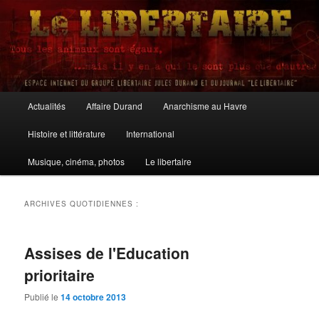
Aller
Aller
au
au
contenu
contenu
principal
secondaire
Le Libertaire
Menu
Actualités
Affaire Durand
Anarchisme au Havre
principal
Histoire et littérature
International
Musique, cinéma, photos
Le libertaire
ARCHIVES QUOTIDIENNES :
Assises de l'Education
prioritaire
Publié le
14 octobre 2013