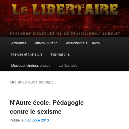
Aller
Aller
au
au
contenu
contenu
principal
secondaire
Le Libertaire
Menu
Actualités
Affaire Durand
Anarchisme au Havre
principal
Histoire et littérature
International
Musique, cinéma, photos
Le libertaire
ARCHIVES QUOTIDIENNES :
N'Autre école: Pédagogie
contre le sexisme
Publié le
5 octobre 2013