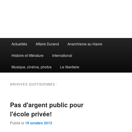
Aller
Aller
au
au
contenu
contenu
principal
secondaire
Le Libertaire
Menu
Actualités
Affaire Durand
Anarchisme au Havre
principal
Histoire et littérature
International
Musique, cinéma, photos
Le libertaire
ARCHIVES QUOTIDIENNES :
Pas d'argent public pour
l'école privée!
Publié le
19 octobre 2013