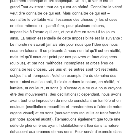
purement théorique et philosophique. De fait, la vérité est le
grand Tout existant : tout ce qui est en réalité. Connaître la vérité
veut dire connaître ce qui est. Mais connaître ce qui est –
connaître le véritable vrai, l’essence des choses (« les choses
en elles-mêmes ») – paraît être, pour plusieurs raisons,
impossible à l’heure qu’il est, et peut-être en sera-t-il toujours
ainsi. La raison essentielle de cette impossibilité est la suivante :
Le monde ne saurait jamais être pour nous que l’idée que nous
nous en faisons. Il se présente à nous non tel qu’il est en réalité,
mais tel qu’il nous est peint par nos pauvres et faux cinq sens
(ou plus), et par nos méthodes incomplètes et grossières de
connaître les choses. Les uns et les autres sont fort restreints,
subjectifs et trompeurs. Voici un exemple tiré du domaine des
sens : ainsi que l’on sait, il n’existe dans la nature, en réalité, ni
lumière, ni couleurs, ni sons (il n’existe que ce que nous croyons
être des mouvements, des oscillations) ; cependant, nous avons
avant tout une impression du monde consistant en lumière et en
couleurs (oscillations recueillies et transformées à l’aide de notre
organe visuel) et en sons (mouvements recueillis et transformés
par notre appareil auditif). Remarquons également que toute une
série de phénomènes ayant indubitablement lieu dans la nature
échappent aux organes de nos sens. Pour servir d’exemple dans