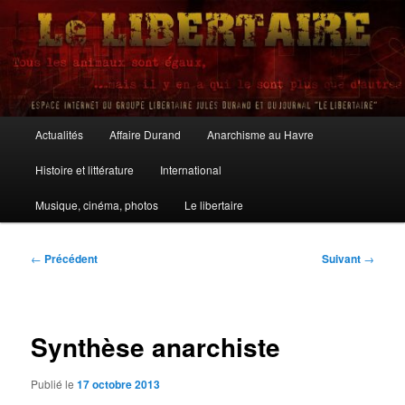
Aller
au
contenu
principal
Le Libertaire
Menu
Actualités
Affaire Durand
Anarchisme au Havre
principal
Histoire et littérature
International
Musique, cinéma, photos
Le libertaire
Navigation
←
Précédent
Suivant
→
des
articles
Synthèse anarchiste
Publié le
17 octobre 2013