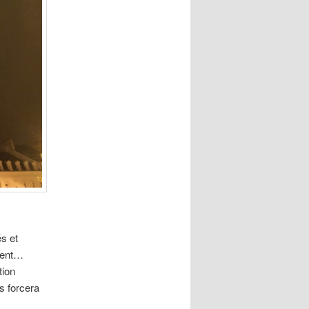
és et
nnent…
tion
s forcera