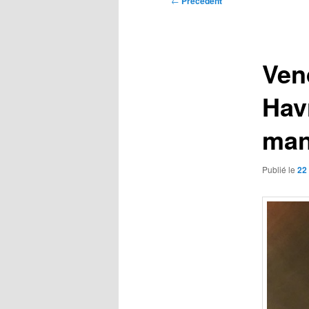
←
Précédent
des
articles
Ven
Hav
man
Publié le
22