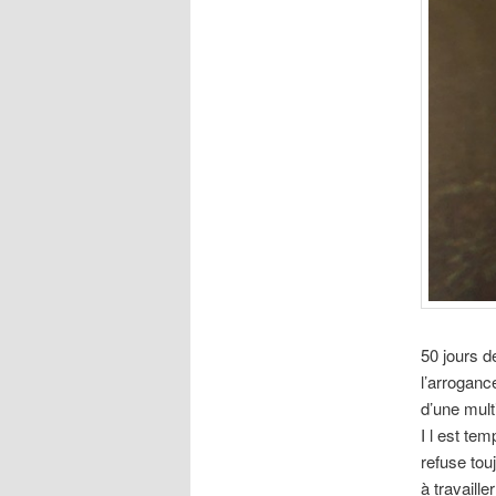
50 jours d
l’arroganc
d’une mult
I l est te
refuse tou
à travaille