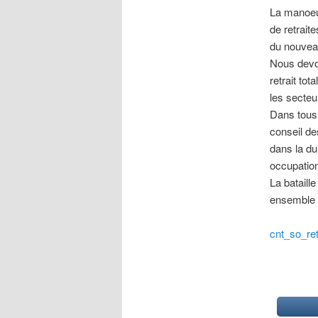
La manoeuv
de retrait
du nouvea
Nous devon
retrait tot
les secteu
Dans tous 
conseil de
dans la dur
occupatio
La bataill
ensemble d
cnt_so_re