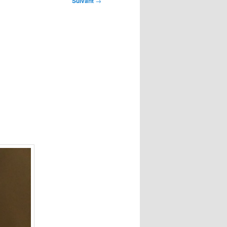
Suivant
→