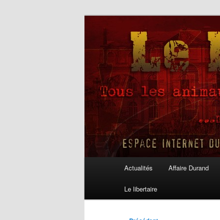
Aller
au
contenu
Le Libertaire
principal
Menu
Actualités
Affaire Durand
principal
Le libertaire
Navigation