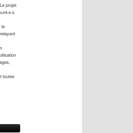
Le projet
suré.e.s
 le
 relayant
en
ilisation
cages,
t toutes