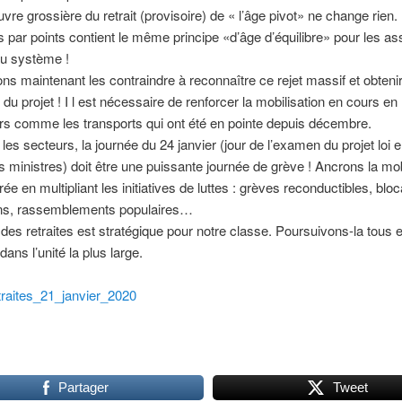
re grossière du retrait (provisoire) de « l’âge pivot» ne change rien. 
es par points contient le même principe «d’âge d’équilibre» pour les as
u système !
s maintenant les contraindre à reconnaître ce rejet massif et obtenir
al du projet ! I l est nécessaire de renforcer la mobilisation en cours en
rs comme les transports qui ont été en pointe depuis décembre.
les secteurs, la journée du 24 janvier (jour de l’examen du projet loi 
s ministres) doit être une puissante journée de grève ! Ancrons la mob
ée en multipliant les initiatives de luttes : grèves reconductibles, blo
ns, rassemblements populaires…
e des retraites est stratégique pour notre classe. Poursuivons-la tous e
ans l’unité la plus large.
traites_21_janvier_2020
Partager
Tweet