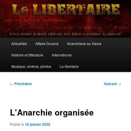
Aller
au
contenu
principal
Le Libertaire
Menu
Actualités
Affaire Durand
Anarchisme au Havre
principal
Histoire et littérature
International
Musique, cinéma, photos
Le libertaire
Navigation
←
Précédent
Suivant
→
des
articles
L'Anarchie organisée
Publié le
16 janvier 2020