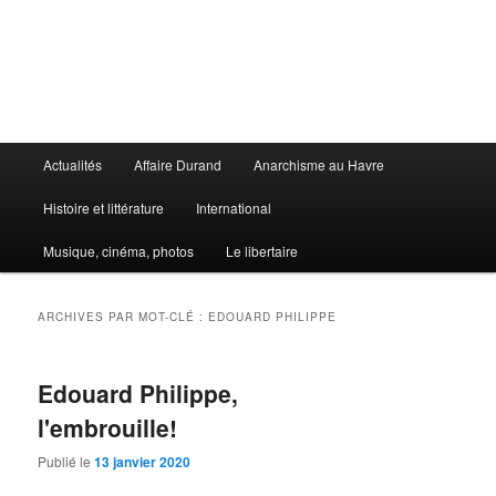
Aller
Aller
au
au
contenu
contenu
principal
secondaire
Le Libertaire
Menu
Actualités
Affaire Durand
Anarchisme au Havre
principal
Histoire et littérature
International
Musique, cinéma, photos
Le libertaire
ARCHIVES PAR MOT-CLÉ :
EDOUARD PHILIPPE
Edouard Philippe,
l'embrouille!
Publié le
13 janvier 2020