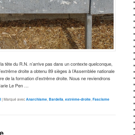
 la tête du R.N. n’arrive pas dans un contexte quelconque,
d’extrême droite a obtenu 89 sièges à l’Assemblée nationale
ire de la formation d’extrême droite. Nous ne reviendrons
-Marie Le Pen …
l
|
Marqué avec
Anarchisme
,
Bardella
,
extrême-droite
,
Fascisme
e