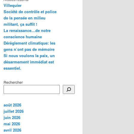
Villequier
Société de contrôle et police
de la pensée en milieu
militant, ça suffit !
La renaissance…de notre
conscience humaine
Dérèglement climatique: les
gens n’ont pas de mémoire
Si nous voulons la paix, un
désarmement immédiat est
essentiel.
Rechercher
août 2026
juillet 2026
juin 2026
mai 2026
avril 2026