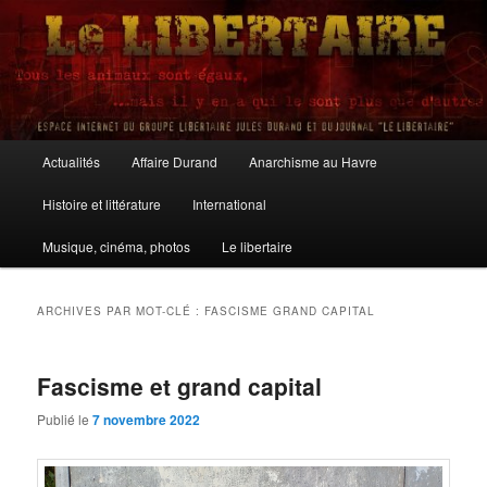
Aller
Aller
au
au
contenu
contenu
principal
secondaire
Le Libertaire
Menu
Actualités
Affaire Durand
Anarchisme au Havre
principal
Histoire et littérature
International
Musique, cinéma, photos
Le libertaire
ARCHIVES PAR MOT-CLÉ :
FASCISME GRAND CAPITAL
Fascisme et grand capital
Publié le
7 novembre 2022