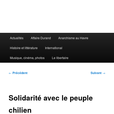
Aller
au
contenu
principal
Le Libertaire
Menu
Actualités
Affaire Durand
Anarchisme au Havre
principal
Histoire et littérature
International
Musique, cinéma, photos
Le libertaire
Navigation
←
Précédent
Suivant
→
des
articles
Solidarité avec le peuple
chilien