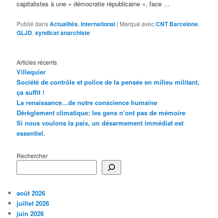
capitalistes à une « démocratie républicaine », face …
Publié dans
Actualités
,
International
|
Marqué avec
CNT Barcelone
,
GLJD
,
syndicat anarchiste
Articles récents
Villequier
Société de contrôle et police de la pensée en milieu militant,
ça suffit !
La renaissance…de notre conscience humaine
Dérèglement climatique: les gens n’ont pas de mémoire
Si nous voulons la paix, un désarmement immédiat est
essentiel.
Rechercher
août 2026
juillet 2026
juin 2026