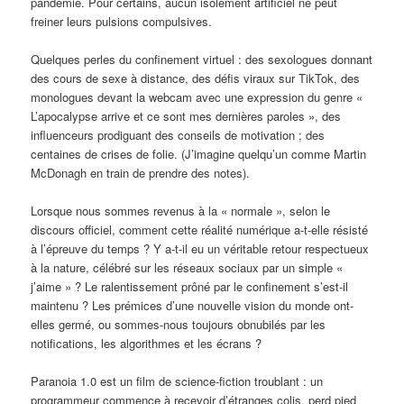
pandémie. Pour certains, aucun isolement artificiel ne peut
freiner leurs pulsions compulsives.
Quelques perles du confinement virtuel : des sexologues donnant
des cours de sexe à distance, des défis viraux sur TikTok, des
monologues devant la webcam avec une expression du genre «
L’apocalypse arrive et ce sont mes dernières paroles », des
influenceurs prodiguant des conseils de motivation ; des
centaines de crises de folie. (J’imagine quelqu’un comme Martin
McDonagh en train de prendre des notes).
Lorsque nous sommes revenus à la « normale », selon le
discours officiel, comment cette réalité numérique a-t-elle résisté
à l’épreuve du temps ? Y a-t-il eu un véritable retour respectueux
à la nature, célébré sur les réseaux sociaux par un simple «
j’aime » ? Le ralentissement prôné par le confinement s’est-il
maintenu ? Les prémices d’une nouvelle vision du monde ont-
elles germé, ou sommes-nous toujours obnubilés par les
notifications, les algorithmes et les écrans ?
Paranoia 1.0 est un film de science-fiction troublant : un
programmeur commence à recevoir d’étranges colis, perd pied