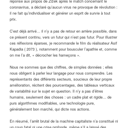
réponse aux propos de Žižek après le match concernant le
coronavirus, a déclaré qu’aucun virus ne provoque de révolution :
il ne fait qu’individualiser et générer un esprit de survie à tout
prix.
C’est déjà arrivé… il n’y a pas de retour en arrière possible, dans
ce présent continu, vers un futur qui n’est pas futur. Pour illustrer
ces réflexions éparses, je recommande le film du réalisateur Asif
Kapadia ( 2073 ), notamment pour bousculer l’apathie et, comme
on me l’a dit, « décrocher les hameçons ».
Nous ne sommes que des chiffres, de simples données ; elles
nous obligent à parler leur langage pour nous comprendre. Les
représentants des différents secteurs, soucieux de leur propre
amélioration, récitent des pourcentages, des tableaux verticaux
de variabilité sur le sujet en question. Il n’y a pas d’êtres
humains, seulement des choses : un cadre plat et rigide… de
purs algorithmes modifiables, une technologie pure,
généralement bon marché, qui dicte nos actions.
En résumé, l’arrêt brutal de la machine capitaliste n’a constitué ni
un coup fatal ni une crise profonde, même s’il a laissé des