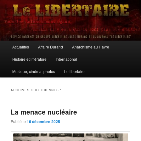
Aller
Aller
au
au
contenu
contenu
principal
secondaire
Le Libertaire
Menu
Actualités
Affaire Durand
Anarchisme au Havre
principal
Histoire et littérature
International
Musique, cinéma, photos
Le libertaire
ARCHIVES QUOTIDIENNES :
La menace nucléaire
Publié le
16 décembre 2025