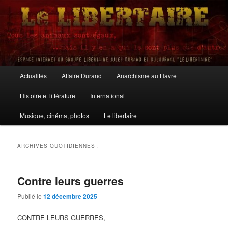
Aller
Aller
au
au
contenu
contenu
principal
secondaire
Le Libertaire
Menu
Actualités
Affaire Durand
Anarchisme au Havre
principal
Histoire et littérature
International
Musique, cinéma, photos
Le libertaire
ARCHIVES QUOTIDIENNES :
Contre leurs guerres
Publié le
12 décembre 2025
CONTRE LEURS GUERRES,