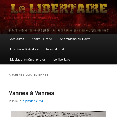
Aller
Aller
au
au
contenu
contenu
principal
secondaire
Le Libertaire
Menu
Actualités
Affaire Durand
Anarchisme au Havre
principal
Histoire et littérature
International
Musique, cinéma, photos
Le libertaire
ARCHIVES QUOTIDIENNES :
Vannes à Vannes
Publié le
7 janvier 2024