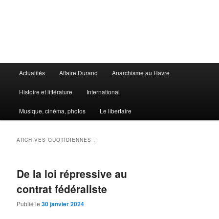
Aller
Aller
au
au
contenu
contenu
principal
secondaire
Le Libertaire
Menu
Actualités
Affaire Durand
Anarchisme au Havre
principal
Histoire et littérature
International
Musique, cinéma, photos
Le libertaire
ARCHIVES QUOTIDIENNES :
De la loi répressive au
contrat fédéraliste
Publié le
30 janvier 2024