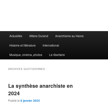
Aller
Aller
au
au
contenu
contenu
principal
secondaire
Le Libertaire
Menu
Actualités
Affaire Durand
Anarchisme au Havre
principal
Histoire et littérature
International
Musique, cinéma, photos
Le libertaire
ARCHIVES QUOTIDIENNES :
La synthèse anarchiste en
2024
Publié le
6 janvier 2024