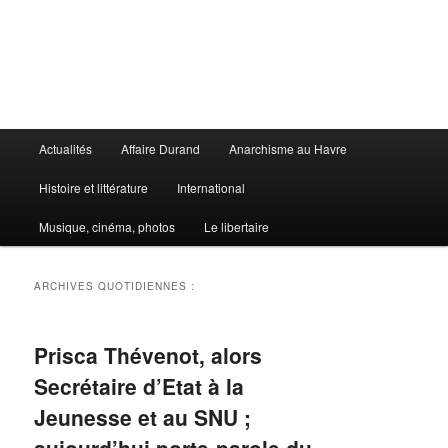
Aller
Aller
au
au
contenu
contenu
principal
secondaire
Le Libertaire
Menu
Actualités
Affaire Durand
Anarchisme au Havre
principal
Histoire et littérature
International
Musique, cinéma, photos
Le libertaire
ARCHIVES QUOTIDIENNES :
Prisca Thévenot, alors
Secrétaire d’Etat à la
Jeunesse et au SNU ;