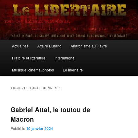
Aller
Aller
au
au
contenu
contenu
principal
secondaire
Le Libertaire
Menu
Actualités
Affaire Durand
Anarchisme au Havre
principal
Histoire et littérature
International
Musique, cinéma, photos
Le libertaire
ARCHIVES QUOTIDIENNES :
Gabriel Attal, le toutou de
Macron
Publié le
10 janvier 2024